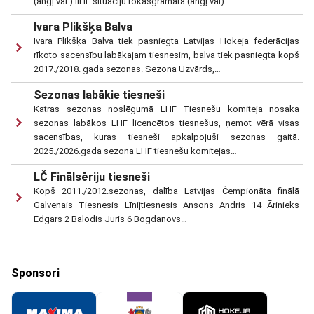
(angļ.val.) IIHF situāciju rokasgrāmata (angļ.val) …
Ivara Plikšķa Balva
Ivara Plikšķa Balva tiek pasniegta Latvijas Hokeja federācijas
rīkoto sacensību labākajam tiesnesim, balva tiek pasniegta kopš
2017./2018. gada sezonas. Sezona Uzvārds,…
Sezonas labākie tiesneši
Katras sezonas noslēgumā LHF Tiesnešu komiteja nosaka
sezonas labākos LHF licencētos tiesnešus, ņemot vērā visas
sacensības, kuras tiesneši apkalpojuši sezonas gaitā.
2025./2026.gada sezona LHF tiesnešu komitejas…
LČ Finālsēriju tiesneši
Kopš 2011./2012.sezonas, dalība Latvijas Čempionāta finālā
Galvenais Tiesnesis Līnijtiesnesis Ansons Andris 14 Ārinieks
Edgars 2 Balodis Juris 6 Bogdanovs…
Sponsori