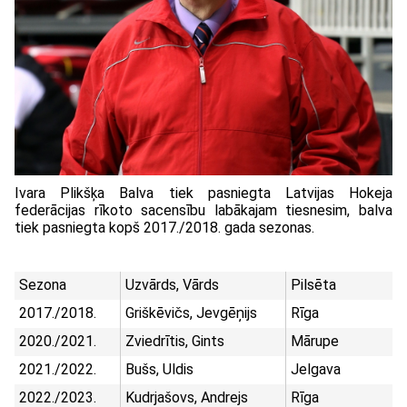
Ivara Plikšķa Balva tiek pasniegta Latvijas Hokeja
federācijas rīkoto sacensību labākajam tiesnesim, balva
tiek pasniegta kopš 2017./2018. gada sezonas.
Sezona
Uzvārds, Vārds
Pilsēta
2017./2018.
Griškēvičs, Jevgēņijs
Rīga
2020./2021.
Zviedrītis, Gints
Mārupe
2021./2022.
Bušs, Uldis
Jelgava
2022./2023.
Kudrjašovs, Andrejs
Rīga