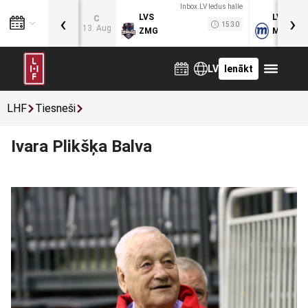
Inbox.LV ledus halle
‹
›
LVS
LVB
C
15:30
13. Aug
ZMG
MOG
LV
Ienākt
LHF
Tiesneši
Ivara Plikšķa Balva