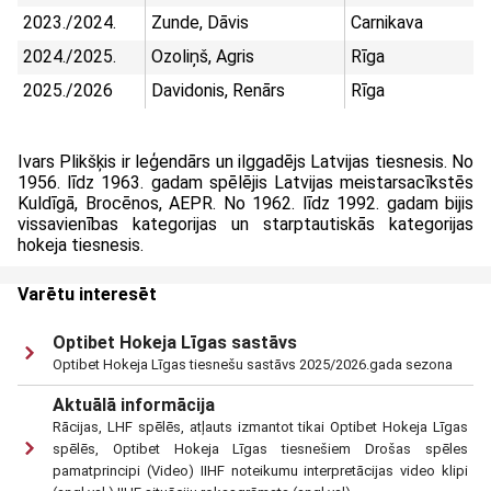
2023./2024.
Zunde, Dāvis
Carnikava
2024./2025.
Ozoliņš, Agris
Rīga
2025./2026
Davidonis, Renārs
Rīga
Ivars Plikšķis ir leģendārs un ilggadējs Latvijas tiesnesis. No
1956. līdz 1963. gadam spēlējis Latvijas meistarsacīkstēs
Kuldīgā, Brocēnos, AEPR. No 1962. līdz 1992. gadam bijis
vissavienības kategorijas un starptautiskās kategorijas
hokeja tiesnesis.
Varētu interesēt
Optibet Hokeja Līgas sastāvs
Optibet Hokeja Līgas tiesnešu sastāvs 2025/2026.gada sezona
Aktuālā informācija
Rācijas, LHF spēlēs, atļauts izmantot tikai Optibet Hokeja Līgas
spēlēs, Optibet Hokeja Līgas tiesnešiem Drošas spēles
pamatprincipi (Video) IIHF noteikumu interpretācijas video klipi