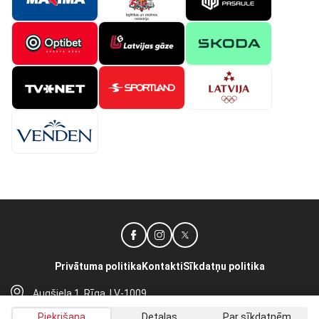
Privātuma politika
Kontakti
Sīkdatņu politika
Augšiela 1, Rīga, LV-1009
lhf@lhf.lv
Piekrišana
Detaļas
Par sīkdatnēm