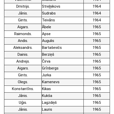
Dmitrijs
Streļņikovs
1964
Jānis
Sudrabs
1964
Gints
Teivāns
1964
Aigars
Ābele
1965
Raimonds
Apse
1965
Andis
Augulis
1965
Aleksandrs
Bartaševičs
1965
Dainis
Berziņš
1965
Andrejs
Čirva
1965
Aigars
Grīnbergs
1965
Gints
Jurka
1965
Olegs
Kamenevs
1965
Konstantīns
Kikas
1965
Jānis
Kukša
1965
Uģis
Lagzdiņš
1965
Jānis
Lauris
1965