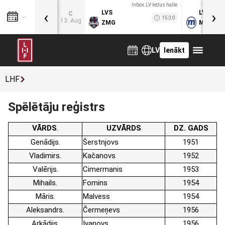
Inbox.LV ledus halle
‹
›
LVS
LVB
C
15:30
13. Aug
ZMG
MOG
LV
Ienākt
LHF
Spēlētāju reģistrs
VĀRDS
UZVĀRDS
DZ. GADS
Genādijs
Šerstnjovs
1951
Vladimirs
Kačanovs
1952
Valērijs
Cimermanis
1953
Mihails
Fomins
1954
Māris
Malvess
1954
Aleksandrs
Čermeņevs
1956
Arkādijs
Ivanovs
1956