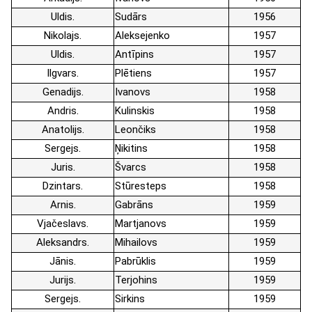
Uldis
Sudārs
1956
Nikolajs
Aleksejenko
1957
Uldis
Antīpins
1957
Ilgvars
Plētiens
1957
Genadijs
Ivanovs
1958
Andris
Kulinskis
1958
Anatolijs
Leončiks
1958
Sergejs
Ņikitins
1958
Juris
Švarcs
1958
Dzintars
Stūresteps
1958
Arnis
Gabrāns
1959
Vjačeslavs
Martjanovs
1959
Aleksandrs
Mihailovs
1959
Jānis
Pabrūklis
1959
Jurijs
Terjohins
1959
Sergejs
Sirkins
1959