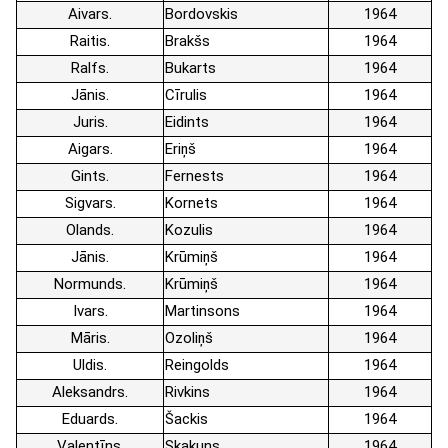
Aivars
Bordovskis
1964
Raitis
Brakšs
1964
Ralfs
Bukarts
1964
Jānis
Cīrulis
1964
Juris
Eidints
1964
Aigars
Eriņš
1964
Gints
Fernests
1964
Sigvars
Kornets
1964
Olands
Kozulis
1964
Jānis
Krūmiņš
1964
Normunds
Krūmiņš
1964
Ivars
Martinsons
1964
Māris
Ozoliņš
1964
Uldis
Reingolds
1964
Aleksandrs
Rivkins
1964
Eduards
Šackis
1964
Valentīns
Skakuns
1964