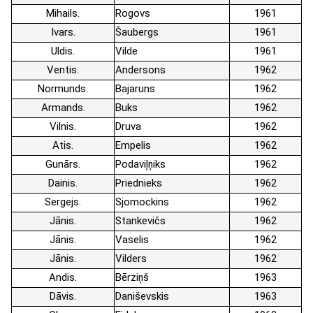
Mihails
Rogovs
1961
Ivars
Šaubergs
1961
Uldis
Vilde
1961
Ventis
Andersons
1962
Normunds
Bajaruns
1962
Armands
Buks
1962
Vilnis
Druva
1962
Atis
Empelis
1962
Gunārs
Podaviļņiks
1962
Dainis
Priednieks
1962
Sergejs
Sjomockins
1962
Jānis
Stankevičs
1962
Jānis
Vaselis
1962
Jānis
Vilders
1962
Andis
Bērziņš
1963
Dāvis
Daniševskis
1963