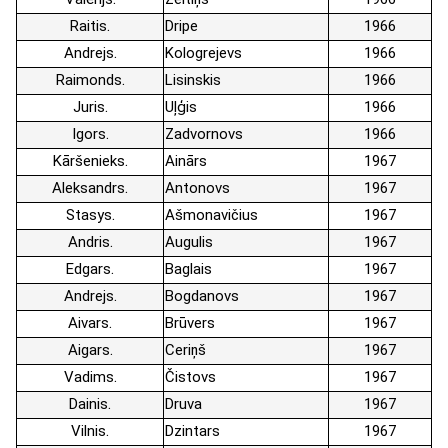
Raitis
Dripe
1966
Andrejs
Kologrejevs
1966
Raimonds
Lisinskis
1966
Juris
Uļģis
1966
Igors
Zadvornovs
1966
Kāršenieks
Ainārs
1967
Aleksandrs
Antonovs
1967
Stasys
Ašmonavičius
1967
Andris
Augulis
1967
Edgars
Baglais
1967
Andrejs
Bogdanovs
1967
Aivars
Brūvers
1967
Aigars
Ceriņš
1967
Vadims
Čistovs
1967
Dainis
Druva
1967
Vilnis
Dzintars
1967