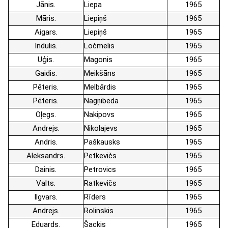
Jānis
Liepa
1965
Māris
Liepiņš
1965
Aigars
Liepiņš
1965
Indulis
Ločmelis
1965
Uģis
Magonis
1965
Gaidis
Meikšāns
1965
Pēteris
Melbārdis
1965
Pēteris
Nagņibeda
1965
Oļegs
Nakipovs
1965
Andrejs
Nikolajevs
1965
Andris
Paškausks
1965
Aleksandrs
Petkevičs
1965
Dainis
Petrovics
1965
Valts
Ratkevičs
1965
Ilgvars
Rīders
1965
Andrejs
Rolinskis
1965
Eduards
Šackis
1965