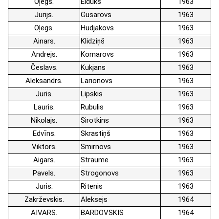
Oļegs
Eiduks
1963
Jurijs
Gusarovs
1963
Oļegs
Hudjakovs
1963
Ainars
Klidziņš
1963
Andrejs
Komarovs
1963
Česlavs
Kukjans
1963
Aleksandrs
Larionovs
1963
Juris
Lipskis
1963
Lauris
Rubulis
1963
Nikolajs
Sirotkins
1963
Edvīns
Skrastiņš
1963
Viktors
Smirnovs
1963
Aigars
Straume
1963
Pavels
Strogonovs
1963
Juris
Ritenis
1963
Zakrževskis
Aleksejs
1964
AIVARS
BARDOVSKIS
1964