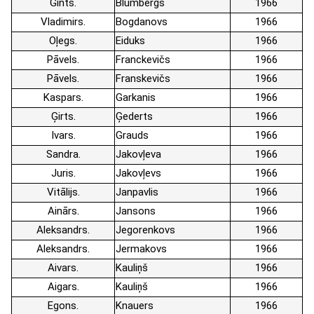
Gints
Blumbergs
1966
Vladimirs
Bogdanovs
1966
Oļegs
Eiduks
1966
Pāvels
Franckevičs
1966
Pāvels
Franskevičs
1966
Kaspars
Garkanis
1966
Ģirts
Ģederts
1966
Ivars
Grauds
1966
Sandra
Jakovļeva
1966
Juris
Jakovļevs
1966
Vitālijs
Janpavlis
1966
Ainārs
Jansons
1966
Aleksandrs
Jegorenkovs
1966
Aleksandrs
Jermakovs
1966
Aivars
Kauliņš
1966
Aigars
Kauliņš
1966
Egons
Knauers
1966