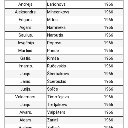
Andrejs
Larionovs
1966
Aleksandrs
Miheenkovs
1966
Edgars
Mitris
1966
Aigars
Namnieks
1966
Saulius
Narbutis
1966
Jevgēnijs
Popovs
1966
Mārtiņš
Priede
1966
Gatis
Rimša
1966
Imants
Ručevskis
1966
Jurijs
Ščerbakovs
1966
Jānis
Ščerbickis
1966
Jurijs
Spīčs
1966
Valdemars
Timofejevs
1966
Jurijs
Tretjakovs
1966
Aivars
Valpēters
1966
Aigars
Zariņš
1966
Valērijs
Zeltiņš
1966