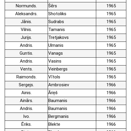
Normunds
Šērs
1965
Aleksandrs
Shotoliks
1965
Jānis
Sudrabs
1965
Vilnis
Tamanis
1965
Jurijs
Tretjakovs
1965
Andris
Ulmanis
1965
Guntis
Vanags
1965
Andris
Vasins
1965
Vents
Veinbergs
1965
Raimonds
Vītols
1965
Sergejs
Ambrosiev
1966
Ainis
Āriņš
1966
Ainārs
Baumanis
1966
Andris
Baumanis
1966
Ivo
Bergmanis
1966
Ēriks
Blekte
1966