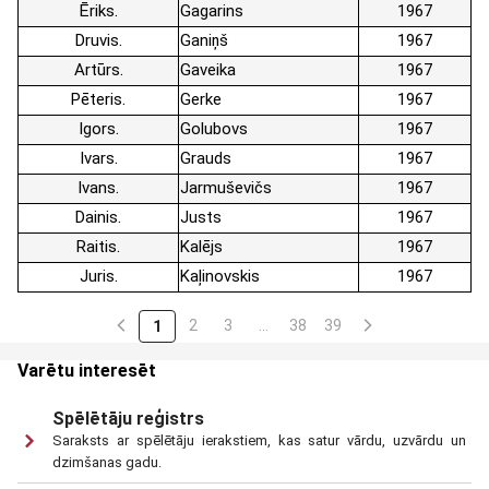
Ēriks
Gagarins
1967
Druvis
Ganiņš
1967
Artūrs
Gaveika
1967
Pēteris
Gerke
1967
Igors
Golubovs
1967
Ivars
Grauds
1967
Ivans
Jarmuševičs
1967
Dainis
Justs
1967
Raitis
Kalējs
1967
Juris
Kaļinovskis
1967
2
3
…
38
39
1
Varētu interesēt
Spēlētāju reģistrs
Saraksts ar spēlētāju ierakstiem, kas satur vārdu, uzvārdu un
dzimšanas gadu.