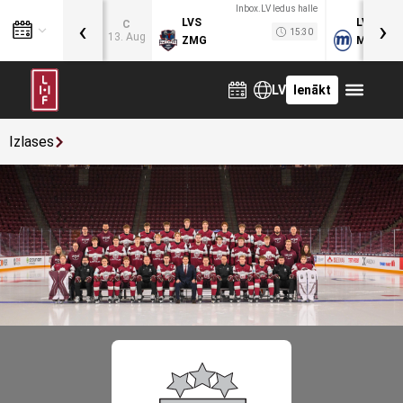
Inbox.LV ledus halle
‹
›
LVS
LVB
C
15:30
13. Aug
ZMG
MOG
LV
Ienākt
Izlases