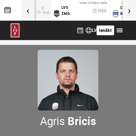
Inbox.LV ledus halle
‹
›
LVS
LVB
C
15:30
13. Aug
ZMG
MOG
LV
Ienākt
Agris
Bricis