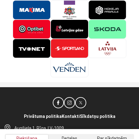
Privātuma politika
Kontakti
Sīkdatņu politika
Augšiela 1, Rīga, LV-1009
lhf@lhf.lv
Piekrišana
Detaļas
Par sīkdatnēm