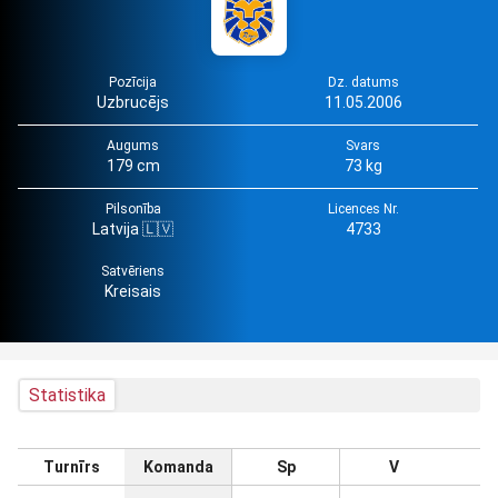
Pozīcija
Dz. datums
Uzbrucējs
11.05.2006
Augums
Svars
179 cm
73 kg
Pilsonība
Licences Nr.
Latvija 🇱🇻
4733
Satvēriens
Kreisais
Statistika
Turnīrs
Komanda
Sp
V