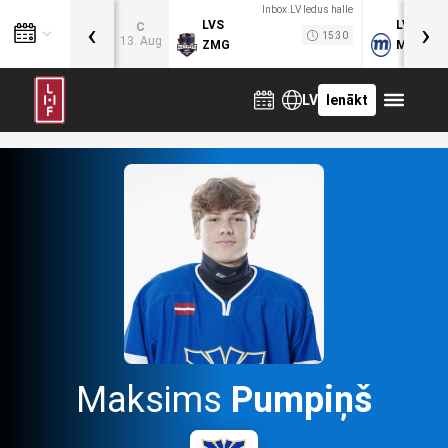
Inbox.LV ledus halle
‹
›
LVS
LVB
C
15:30
13. Aug
ZMG
MOG
LV
Ienākt
Maksims
Pumpiņš