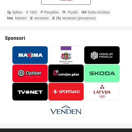
Sp
Spēles
V
Vārti
P
Piespēles
Pt.
Punkti
SM
Soda minūtes
Met.
Metieni
IE
Iemetieni
IE (%)
Iemetieni (procentos)
Sponsori