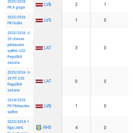
2025/2026:
LVB
2
1
PK A grupa
2025/2026:
LVS
1
0
PK Fināls
2025/2026: U-
20 izlases
pārbaudes
LAT
3
0
spēles U20
Regulārā
sezona
2025/2026: U-
20 PČ U20
LAT
0
0
Regulārā
sezona
2024/2025:
LVB
1
0
PK Pārbaudes
spēles
2023/2024: 1.
RHS
4
0
līga/JAHL