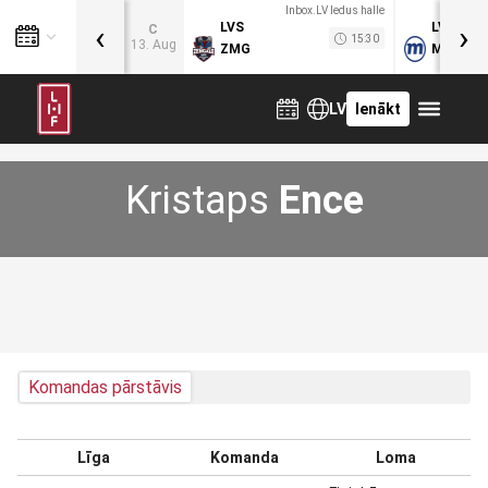
Inbox.LV ledus halle
‹
›
LVS
LVB
C
15:30
13. Aug
ZMG
MOG
LV
Ienākt
Kristaps
Ence
Komandas pārstāvis
Līga
Komanda
Loma