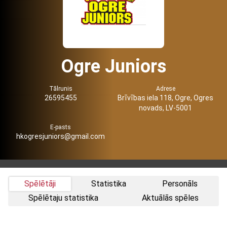
Ogre Juniors
Tālrunis
Adrese
26595455
Brīvības iela 118, Ogre, Ogres
novads, LV-5001
E-pasts
hkogresjuniors@gmail.com
Spēlētāji
Statistika
Personāls
Spēlētaju statistika
Aktuālās spēles