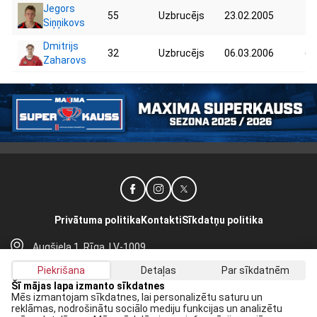
Jegors
55
Uzbrucējs
23.02.2005
78
Siņņikovs
Dmitrijs
32
Uzbrucējs
06.03.2006
65
Zaharovs
Privātuma politika
Kontakti
Sīkdatņu politika
Augšiela 1, Rīga, LV-1009
lhf@lhf.lv
Piekrišana
Detaļas
Par sīkdatnēm
+371 67565614
Šī mājas lapa izmanto sīkdatnes
Mēs izmantojam sīkdatnes, lai personalizētu saturu un
reklāmas, nodrošinātu sociālo mediju funkcijas un analizētu
Saņem jaunākās ziņas savā E-pastā: