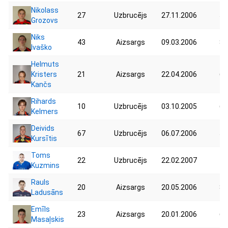
Nikolass
27
Uzbrucējs
27.11.2006
53
Grozovs
Niks
43
Aizsargs
09.03.2006
88
Ivaško
Helmuts
Kristers
21
Aizsargs
22.04.2006
60
Kančs
Rihards
10
Uzbrucējs
03.10.2005
60
Kelmers
Deivids
67
Uzbrucējs
06.07.2006
53
Kursītis
Toms
22
Uzbrucējs
22.02.2007
75
Kuzmins
Rauls
20
Aizsargs
20.05.2006
86
Ladusāns
Emīls
23
Aizsargs
20.01.2006
61
Masaļskis