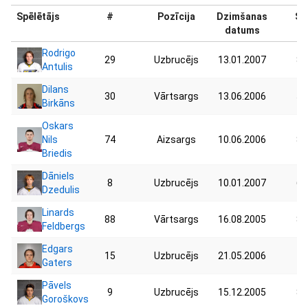
Spēlētājs
#
Pozīcija
Dzimšanas
Sv
datums
Rodrigo
29
Uzbrucējs
13.01.2007
83
Antulis
Dilans
30
Vārtsargs
13.06.2006
55
Birkāns
Oskars
Nils
74
Aizsargs
10.06.2006
83
Briedis
Dāniels
8
Uzbrucējs
10.01.2007
60
Dzedulis
Linards
88
Vārtsargs
16.08.2005
82
Feldbergs
Edgars
15
Uzbrucējs
21.05.2006
77
Gaters
Pāvels
9
Uzbrucējs
15.12.2005
82
Goroškovs