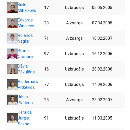
Kirils
17
Uzbrucējs
05.05.2005
67
Mihaļkovs
Edvards
28
Aizsargs
07.04.2005
69
Minajevs
Rolands
71
Aizsargs
10.02.2007
47
Naglis
Bruno
97
Uzbrucējs
16.12.2006
78
Osmanis
Dāvis
16
Uzbrucējs
28.02.2006
65
Pāvulāns
Valdemārs
77
Uzbrucējs
14.09.2006
65
Pitkēvičs
Jānis
23
Aizsargs
23.02.2007
70
Placēns
Haralds
Jurģis
91
Uzbrucējs
11.03.2005
70
Sakne