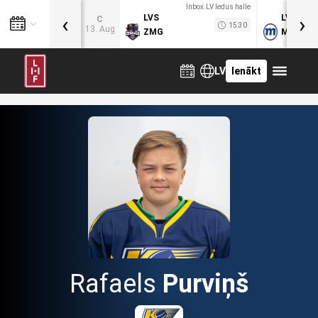
Inbox.LV ledus halle
‹
›
LVS
LVB
C
15:30
13. Aug
ZMG
MOG
LV
Ienākt
Rafaels
Purviņš