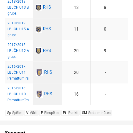
2018/2019:
RHS
13
8
LBJČH U13 B
grupa
2018/2019:
RHS
11
0
LBJČH U15 A
grupa
2017/2018:
RHS
20
9
LBJČH U12 A
grupa
2016/2017:
RHS
20
-
LBJČH U11
Pamatturnīrs
2015/2016:
RHS
16
-
LBJČH U10
Pamatturnīrs
Sp
Spēles
V
Vārti
P
Piespēles
Pt.
Punkti
SM
Soda minūtes
Sponsori