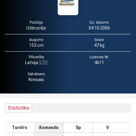
Pozīcija
Dz. datums
Uzbrucējs
04.10.2006
Augums
Svars
153 cm
47 kg
Pilsonība
Licences Nr.
Latvija 🇱🇻
4611
Satvēriens
Kreisais
Statistika
Turnīrs
Komanda
Sp
V