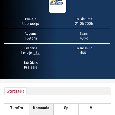
Pozīcija
Dz. datums
Uzbrucējs
21.05.2006
Augums
Svars
159 cm
43 kg
Pilsonība
Licences Nr.
Latvija 🇱🇻
4661
Satvēriens
Kreisais
Statistika
Turnīrs
Komanda
Sp
V