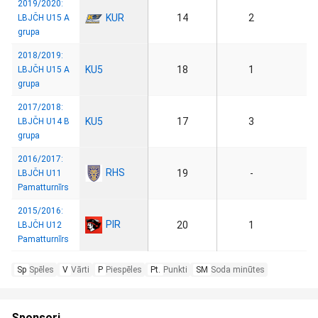
2019/2020:
KUR
14
2
LBJČH U15 A
grupa
2018/2019:
KU5
18
1
LBJČH U15 A
grupa
2017/2018:
KU5
17
3
LBJČH U14 B
grupa
2016/2017:
RHS
19
-
LBJČH U11
Pamatturnīrs
2015/2016:
PIR
20
1
LBJČH U12
Pamatturnīrs
Sp
Spēles
V
Vārti
P
Piespēles
Pt.
Punkti
SM
Soda minūtes
Sponsori