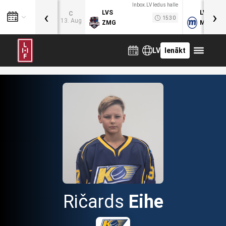
Inbox.LV ledus halle
‹
›
LVS
LVB
C
15:30
13. Aug
ZMG
MOG
LV
Ienākt
Ričards
Eihe