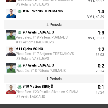
VV1
, 44:47
#3 Rolans VASIĻJEVS
1:4
#16 Edvards BERGMANIS
VM1
, 43:39
2. Periods
1:3
#7 Arvils LAUGALIS
Piespēles: #18 Pēteris PURMALIS
VV1
, 36:37
#11 Artjoms KADŅIKOVS
1:2
#11 Gļebs VOINO
Piespēles: #17 Artjoms TRETJAKOVS
35:03
#3 Rolans VASIĻJEVS
0:2
#7 Arvils LAUGALIS
Piespēle: #18 Pēteris PURMALIS
28:34
1. Periods
0:1
#19 Matīss BĪRIŅŠ
Piespēles: #23 Patriks Silvestrs KLEMKA
17:24
#7 Arvils LAUGALIS