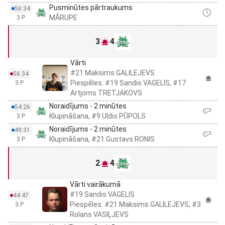
Pusminūtes pārtraukums
56:34
MĀRUPE
3.P
3
4
Vārti
#21 Maksims GALILEJEVS
56:34
Piespēles: #19 Sandis VAGELIS, #17
3.P
Artjoms TRETJAKOVS
Noraidījums - 2 minūtes
54:26
Klupināšana, #9 Uldis PŪPOLS
3.P
Noraidījums - 2 minūtes
49:31
Klupināšana, #21 Gustavs RONIS
3.P
2
4
Vārti vairākumā
#19 Sandis VAGELIS
44:47
Piespēles: #21 Maksims GALILEJEVS, #3
3.P
Rolans VASIĻJEVS