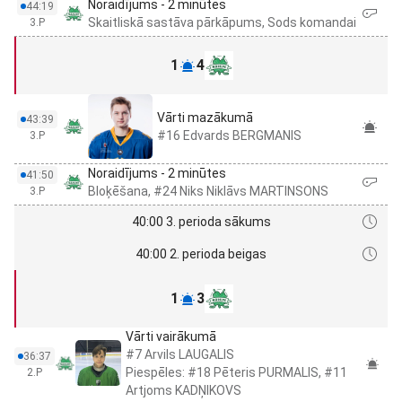
Noraidījums - 2 minūtes
44:19
Skaitliskā sastāva pārkāpums, Sods komandai
3.P
1
4
Vārti mazākumā
43:39
#16 Edvards BERGMANIS
3.P
Noraidījums - 2 minūtes
41:50
Bloķēšana, #24 Niks Niklāvs MARTINSONS
3.P
40:00 3. perioda sākums
40:00 2. perioda beigas
1
3
Vārti vairākumā
#7 Arvils LAUGALIS
36:37
Piespēles: #18 Pēteris PURMALIS, #11
2.P
Artjoms KADŅIKOVS