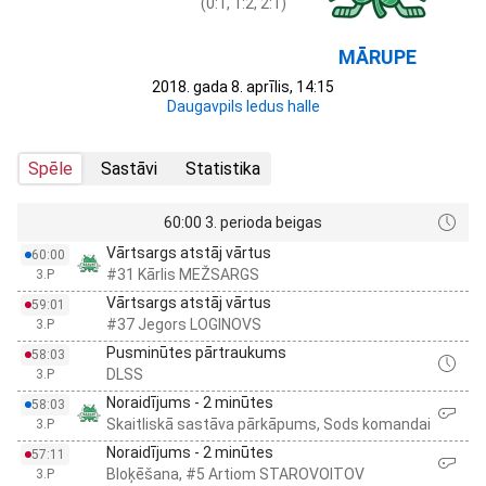
(0:1, 1:2, 2:1)
MĀRUPE
2018. gada 8. aprīlis, 14:15
Daugavpils ledus halle
Spēle
Sastāvi
Statistika
60:00 3. perioda beigas
Vārtsargs atstāj vārtus
60:00
#31 Kārlis MEŽSARGS
3.P
Vārtsargs atstāj vārtus
59:01
#37 Jegors LOGINOVS
3.P
Pusminūtes pārtraukums
58:03
DLSS
3.P
Noraidījums - 2 minūtes
58:03
Skaitliskā sastāva pārkāpums, Sods komandai
3.P
Noraidījums - 2 minūtes
57:11
Bloķēšana, #5 Artiom STAROVOITOV
3.P