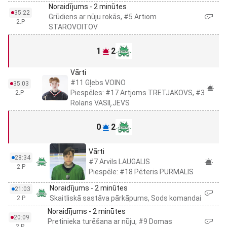
Noraidījums - 2 minūtes
35:22
Grūdiens ar nūju rokās, #5 Artiom
2.P
STAROVOITOV
1
2
Vārti
#11 Gļebs VOINO
35:03
Piespēles: #17 Artjoms TRETJAKOVS, #3
2.P
Rolans VASIĻJEVS
0
2
Vārti
28:34
#7 Arvils LAUGALIS
2.P
Piespēle: #18 Pēteris PURMALIS
Noraidījums - 2 minūtes
21:03
Skaitliskā sastāva pārkāpums, Sods komandai
2.P
Noraidījums - 2 minūtes
20:09
Pretinieka turēšana ar nūju, #9 Domas
2.P