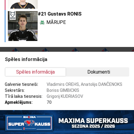
#21 Gustavs RONIS
MĀRUPE
Spēles informācija
Spēles informācija
Dokumenti
Galvenie tiesneši:
Vladimirs OREHS, Anatolijs DANČENOKS
Sekretārs:
Boriss GIMBICKIS
Tīrā laika tiesnesis:
Grigorij KUDRIASOV
Apmeklējums:
70