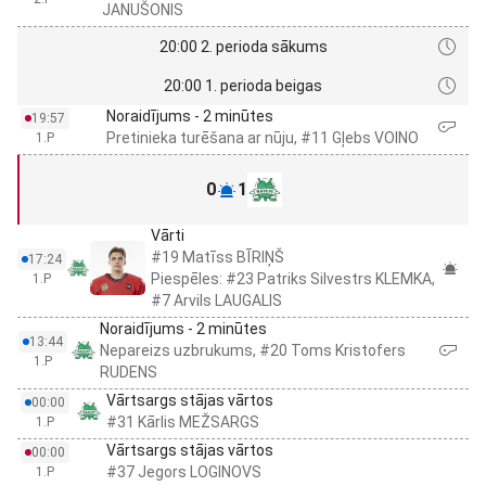
JANUŠONIS
20:00 2. perioda sākums
20:00 1. perioda beigas
Noraidījums - 2 minūtes
19:57
Pretinieka turēšana ar nūju, #11 Gļebs VOINO
1.P
0
1
Vārti
#19 Matīss BĪRIŅŠ
17:24
Piespēles: #23 Patriks Silvestrs KLEMKA,
1.P
#7 Arvils LAUGALIS
Noraidījums - 2 minūtes
13:44
Nepareizs uzbrukums, #20 Toms Kristofers
1.P
RUDENS
Vārtsargs stājas vārtos
00:00
#31 Kārlis MEŽSARGS
1.P
Vārtsargs stājas vārtos
00:00
#37 Jegors LOGINOVS
1.P