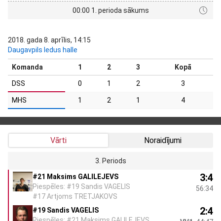
00:00 1. perioda sākums
2018. gada 8. aprīlis, 14:15
Daugavpils ledus halle
Komanda
1
2
3
Kopā
DSS
0
1
2
3
MHS
1
2
1
4
Vārti
Noraidījumi
3. Periods
3:4
#21 Maksims GALILEJEVS
Piespēles: #19 Sandis VAGELIS
56:34
#17 Artjoms TRETJAKOVS
2:4
#19 Sandis VAGELIS
Piespēles: #21 Maksims GALILEJEVS