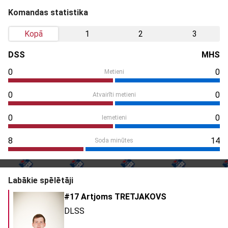
Komandas statistika
Kopā
1
2
3
DSS
MHS
0
0
Metieni
0
0
Atvairīti metieni
0
0
Iemetieni
8
14
Soda minūtes
Labākie spēlētāji
#17 Artjoms TRETJAKOVS
DLSS