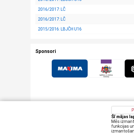
2016/2017: LČ
2016/2017: LČ
2015/2016: LBJČH U16
Sponsori
P
Šī mājas l
Privātuma politika
Kontakti
Sīkdatņu politika
Mēs izmanto
funkcijas u
Augšiela 1, Rīga, LV-1009
izmantošanu