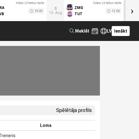
Inbox.LV ledus halle
Inbox.LV ledus halle
›
RA
ZMG
M
S
19:00
13:00
15. Aug
VB
TUT
F
Meklēt
LV
Ienākt
Spēlētāja profils
Loma
Treneris