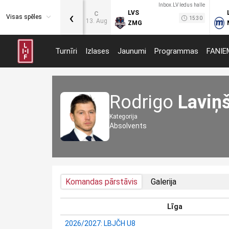
Inbox.LV ledus halle
‹
LVS
C
Visas spēles
15:30
13. Aug
ZMG
Turnīri
Izlases
Jaunumi
Programmas
FANIE
Rodrigo
Laviņ
Kategorija
Absolvents
Komandas pārstāvis
Galerija
Līga
2026/2027: LBJČH U8