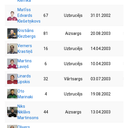
Klemka
Matīss
Edvards
67
Uzbrucējs
31.01.2002
76
Klešetņikovs
Kristiāns
81
Aizsargs
20.08.2003
88
Klezbergs
Verners
16
Uzbrucējs
14.04.2003
70
Krastiņš
Martins
6
Uzbrucējs
10.04.2003
88
Laviņš
Linards
32
Vārtsargs
03.07.2003
80
Lipskis
Oto
4
Uzbrucējs
19.08.2002
76
Marinaki
Niks
Niklāvs
44
Aizsargs
13.04.2003
74
Martinsons
Olivers