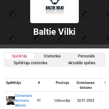
Baltie Vilki
Spēlētāji
Statistika
Personāls
Spēlētaju statistika
Aktuālās spēles
Spēlētājs
#
Pozīcija
Dzimšanas
Sv
datums
Džonatans
Normens
91
Uzbrucējs
20.01.2003
60
Alksnis