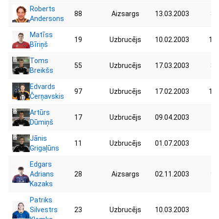
Roberts
88
Aizsargs
13.03.2003
80
Andersons
Matīss
19
Uzbrucējs
10.02.2003
103
Bīriņš
Toms
55
Uzbrucējs
17.03.2003
85
Breikšs
Edvards
97
Uzbrucējs
17.02.2003
102
Čerņavskis
Artūrs
17
Uzbrucējs
09.04.2003
75
Dūmiņš
Jānis
11
Uzbrucējs
01.07.2003
77
Grigaļūns
Edgars
Adrians
28
Aizsargs
02.11.2003
90
Kazaks
Patriks
Silvestrs
23
Uzbrucējs
10.03.2003
78