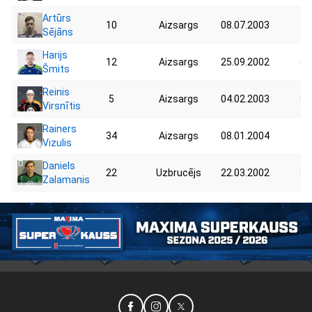
Artūrs
10
Aizsargs
08.07.2003
70
Sējāns
Harijs
12
Aizsargs
25.09.2002
89
Šmits
Reinis
5
Aizsargs
04.02.2003
87
Virsnītis
Rainers
34
Aizsargs
08.01.2004
78
Vizulis
Daniels
22
Uzbrucējs
22.03.2002
82
Zalamanis