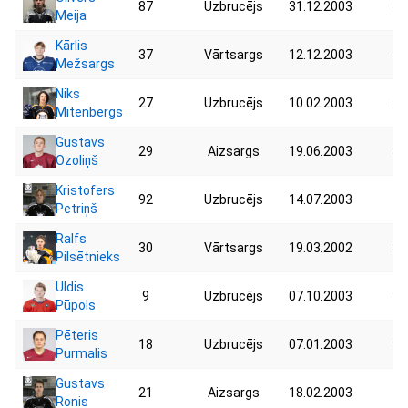
87
Uzbrucējs
31.12.2003
64
Meija
Kārlis
37
Vārtsargs
12.12.2003
83
Mežsargs
Niks
27
Uzbrucējs
10.02.2003
69
Mitenbergs
Gustavs
29
Aizsargs
19.06.2003
82
Ozoliņš
Kristofers
92
Uzbrucējs
14.07.2003
75
Petriņš
Ralfs
30
Vārtsargs
19.03.2002
80
Pilsētnieks
Uldis
9
Uzbrucējs
07.10.2003
90
Pūpols
Pēteris
18
Uzbrucējs
07.01.2003
92
Purmalis
Gustavs
21
Aizsargs
18.02.2003
78
Ronis