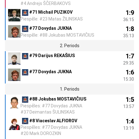
#4 Andrejs ŠČERBAKOVS
1:9
#71 Michail PUZIKOV
Piespēle: #23 Matas ŽILINSKAS
36:15
1:8
#77 Dovydas JUKNA
Piespēle: #88 Jokubas MOSTAVIČIUS
35:13
2. Periods
1:7
#79 Darijus REKAŠIUS
29:35
1:6
#77 Dovydas JUKNA
15:30
1. Periods
1:5
#88 Jokubas MOSTAVIČIUS
Piespēles: #77 Dovydas JUKNA
13:57
#37 Deimantas ŠULINSKAS
1:4
#8 Viaceslav ALFIOROV
Piespēles: #77 Dovydas JUKNA
13:19
#20 Mark DOROZKIN