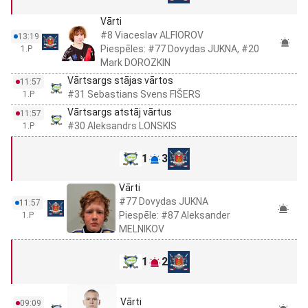
Vārti
#8 Viaceslav ALFIOROV
13:19
Piespēles: #77 Dovydas JUKNA, #20
1.P
Mark DOROZKIN
Vārtsargs stājas vārtos
11:57
#31 Sebastians Svens FIŠERS
1.P
Vārtsargs atstāj vārtus
11:57
#30 Aleksandrs LONSKIS
1.P
1
3
Vārti
#77 Dovydas JUKNA
11:57
Piespēle: #87 Aleksander
1.P
MELNIKOV
1
2
Vārti
09:09