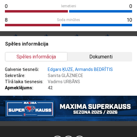
0
0
Iemetieni
8
10
Soda minūtes
Spēles informācija
Spēles informācija
Dokumenti
Galvenie tiesneši:
Edgars ĶUZE
,
Armands BEDRĪTIS
Sekretāre:
Sanita GLĀZNIECE
Tīrā laika tiesnesis:
Vadims URBĀNS
Apmeklējums:
42