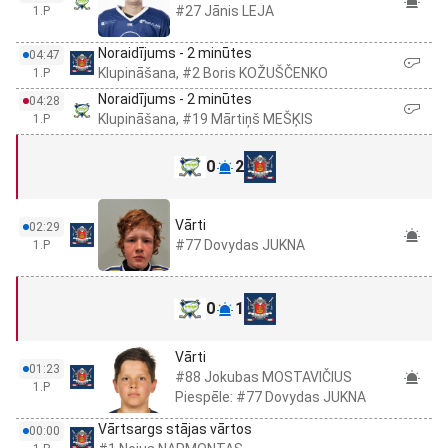
#27 Jānis LEJA
1.P
Noraidījums - 2 minūtes
04:47
Klupināšana, #2 Boris KOŽUŠČENKO
1.P
Noraidījums - 2 minūtes
04:28
Klupināšana, #19 Mārtiņš MEŠĶIS
1.P
0
2
Vārti
02:29
#77 Dovydas JUKNA
1.P
0
1
Vārti
01:23
#88 Jokubas MOSTAVIČIUS
1.P
Piespēle: #77 Dovydas JUKNA
Vārtsargs stājas vārtos
00:00