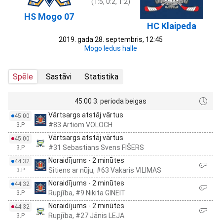
(1:5, 0:2, 1:2)
HS Mogo 07
HC Klaipeda
2019. gada 28. septembris, 12:45
Mogo ledus halle
Spēle
Sastāvi
Statistika
45:00 3. perioda beigas
Vārtsargs atstāj vārtus
45:00
#83 Artiom VOLOCH
3.P
Vārtsargs atstāj vārtus
45:00
#31 Sebastians Svens FIŠERS
3.P
Noraidījums - 2 minūtes
44:32
Sitiens ar nūju, #63 Vakaris VILIMAS
3.P
Noraidījums - 2 minūtes
44:32
Rupjība, #9 Nikita GINEIT
3.P
Noraidījums - 2 minūtes
44:32
Rupjība, #27 Jānis LEJA
3.P