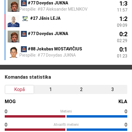
1:3
#77 Dovydas JUKNA
Piespēle: #87 Aleksander MELNIKOV
11:57
1:2
#27 Jānis LEJA
09:09
0:2
#77 Dovydas JUKNA
02:29
0:1
#88 Jokubas MOSTAVIČIUS
Piespēle: #77 Dovydas JUKNA
01:23
Komandas statistika
Kopā
1
2
3
MOG
KLA
0
0
Metieni
0
0
Atvairīti metieni