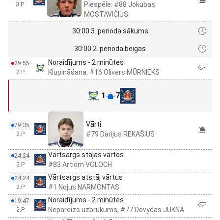
Piespēle: #88 Jokubas
3.P
MOSTAVIČIUS
30:00 3. perioda sākums
30:00 2. perioda beigas
Noraidījums - 2 minūtes
29:55
Klupināšana, #16 Olivers MŪRNIEKS
2.P
1
7
Vārti
29:35
#79 Darijus REKAŠIUS
2.P
Vārtsargs stājas vārtos
24:24
#83 Artiom VOLOCH
2.P
Vārtsargs atstāj vārtus
24:24
#1 Nojus NARMONTAS
2.P
Noraidījums - 2 minūtes
19:47
Nepareizs uzbrukums, #77 Dovydas JUKNA
2.P