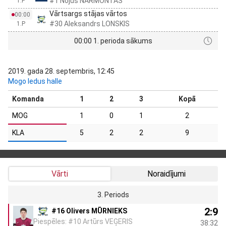
#1 Nojus NARMONTAS
1.P
Vārtsargs stājas vārtos
00:00
#30 Aleksandrs LONSKIS
1.P
00:00 1. perioda sākums
2019. gada 28. septembris, 12:45
Mogo ledus halle
Komanda
1
2
3
Kopā
MOG
1
0
1
2
KLA
5
2
2
9
Vārti
Noraidījumi
3. Periods
2:9
#16 Olivers MŪRNIEKS
Piespēles: #10 Artūrs VEĢERIS
38:32