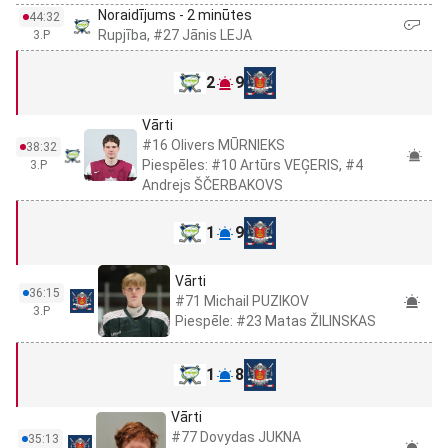
Noraidījums - 2 minūtes
44:32
Rupjība, #27 Jānis LEJA
3.P
2
9
Vārti
#16 Olivers MŪRNIEKS
38:32
Piespēles: #10 Artūrs VEĢERIS, #4
3.P
Andrejs ŠČERBAKOVS
1
9
Vārti
36:15
#71 Michail PUZIKOV
3.P
Piespēle: #23 Matas ŽILINSKAS
1
8
Vārti
#77 Dovydas JUKNA
35:13