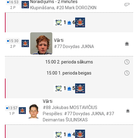
Noraidījums - 2 minūtes
16:53
Klupināšana, #20 Mark DOROZKIN
2.P
1
6
Vārti
15:30
#77 Dovydas JUKNA
2.P
15:00 2. perioda sākums
15:00 1. perioda beigas
1
5
Vārti
#88 Jokubas MOSTAVIČIUS
13:57
Piespēles: #77 Dovydas JUKNA, #37
1.P
Deimantas ŠULINSKAS
1
4