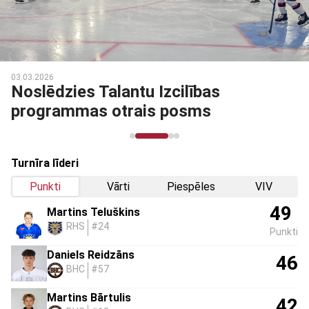
03.03.2026
Noslēdzies Talantu Izcilības
programmas otrais posms
Turnīra līderi
Punkti
Vārti
Piespēles
VIV
49
Martins Teluškins
RHS
#24
Punkti
Daniels Reidzāns
46
BHC
#57
Martins Bārtulis
42