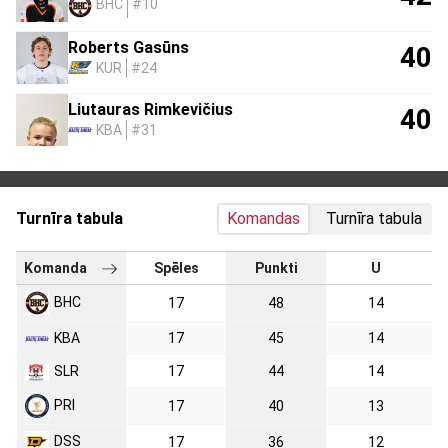
BHC
#10
Roberts Gasūns
40
KUR
#24
Liutauras Rimkevičius
40
KBA
#31
Turnīra tabula
Komandas
Turnīra tabula
Komanda
Spēles
Punkti
U
BHC
17
48
14
KBA
17
45
14
SLR
17
44
14
PRI
17
40
13
DSS
17
36
12