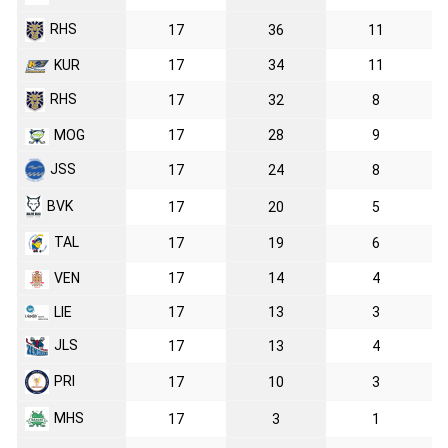
RHS
17
36
11
KUR
17
34
11
RHS
17
32
8
MOG
17
28
9
JSS
17
24
8
BVK
17
20
5
TAL
17
19
6
VEN
17
14
4
LIE
17
13
3
JLS
17
13
4
PRI
17
10
3
MHS
17
3
1