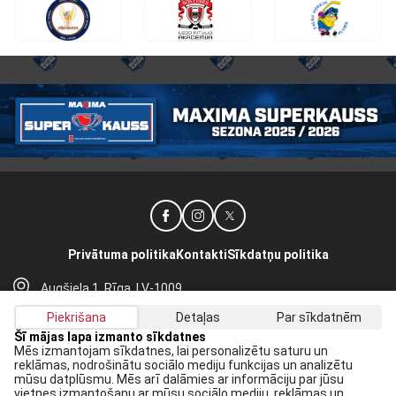
Privātuma politika
Kontakti
Sīkdatņu politika
Augšiela 1, Rīga, LV-1009
lhf@lhf.lv
Piekrišana
Detaļas
Par sīkdatnēm
+371 67565614
Šī mājas lapa izmanto sīkdatnes
Mēs izmantojam sīkdatnes, lai personalizētu saturu un
reklāmas, nodrošinātu sociālo mediju funkcijas un analizētu
Saņem jaunākās ziņas savā E-pastā:
mūsu datplūsmu. Mēs arī dalāmies ar informāciju par jūsu
vietnes izmantošanu ar mūsu sociālo mediju, reklāmas un