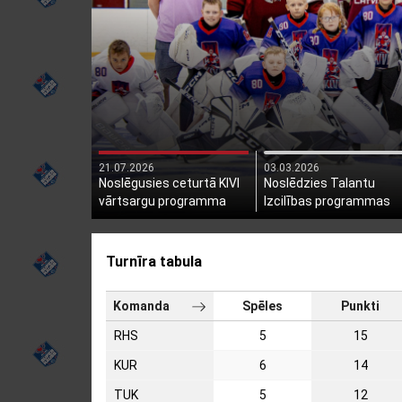
21.07.2026
03.03.2026
Noslēgusies ceturtā KIVI
Noslēdzies Talantu
vārtsargu programma
Izcilības programmas
otrais posms
Turnīra tabula
Komanda
Spēles
Punkti
RHS
5
15
KUR
6
14
TUK
5
12