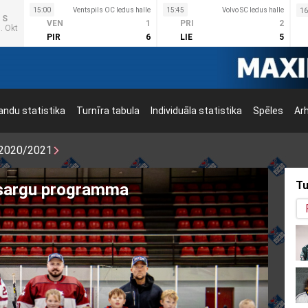
15:00
Ventspils OC ledus halle
15:45
Volvo SC ledus halle
16
S
VEN
1
PRI
2
. Okt
PIR
6
LIE
5
ndu statistika
Turnīra tabula
Individuāla statistika
Spēles
Ar
2020/2021
Tu
 programmas otrais posms