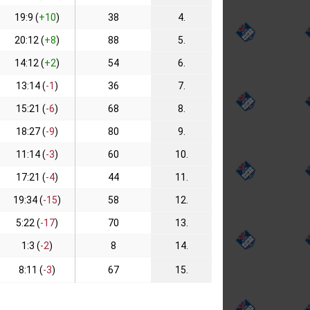
19:9 (
+10
)
38
4.
20:12 (
+8
)
88
5.
14:12 (
+2
)
54
6.
13:14 (
-1
)
36
7.
15:21 (
-6
)
68
8.
18:27 (
-9
)
80
9.
11:14 (
-3
)
60
10.
17:21 (
-4
)
44
11.
19:34 (
-15
)
58
12.
5:22 (
-17
)
70
13.
1:3 (
-2
)
8
14.
8:11 (
-3
)
67
15.