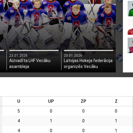
23.01.2026
20.01.2026
Aizvadīta LHF Vecāku
Latvijas Hokeja federācija
asambleja
organizēs Vecāku
asambleju
U
UP
ZP
Z
5
0
0
0
4
1
0
1
4
0
0
1