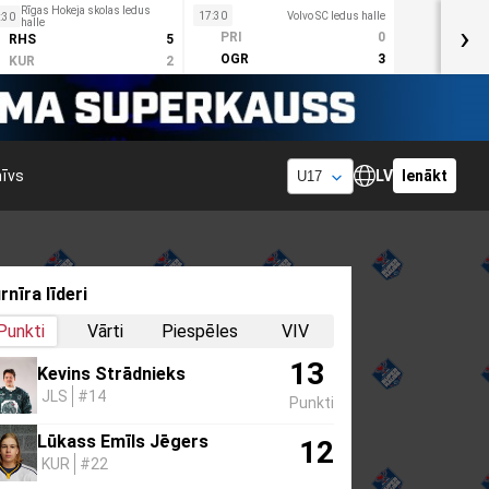
Rīgas Hokeja skolas ledus
17:30
Volvo SC ledus halle
:30
halle
›
PRI
0
RHS
5
OGR
3
KUR
2
hīvs
LV
Ienākt
rnīra līderi
Punkti
Vārti
Piespēles
VIV
13
Kevins Strādnieks
JLS
#14
Punkti
Lūkass Emīls Jēgers
12
KUR
#22