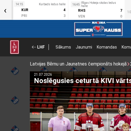
Rīgas Hokeja skolas ledus
s halle
14:15
Kurbads ledus halle
16:45
‹
halle
3
KUR
4
RHS
7
10
2
PRI
3
VEN
0
LHF
Sākums
Jaunumi
Komandas
Koma
Latvijas Bērnu un Jaunatnes čempionāts hokejā
03.03.2026
Noslēdzies Talantu Izcilības