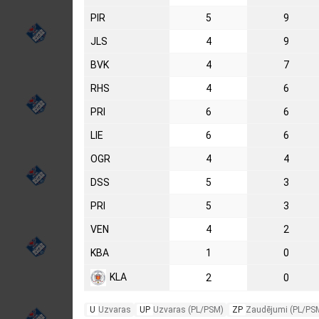
PIR
5
9
JLS
4
9
BVK
4
7
RHS
4
6
PRI
6
6
LIE
6
6
OGR
4
4
DSS
5
3
PRI
5
3
VEN
4
2
KBA
1
0
KLA
2
0
U
Uzvaras
UP
Uzvaras (PL/PSM)
ZP
Zaudējumi (PL/PS