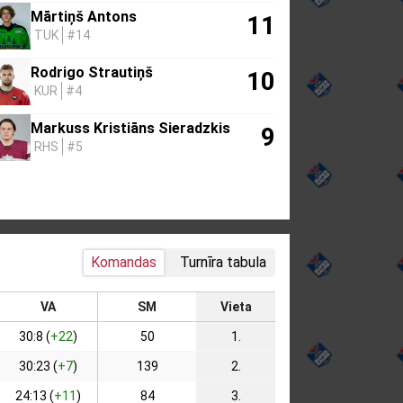
Mārtiņš Antons
11
TUK
#14
Rodrigo Strautiņš
10
KUR
#4
Markuss Kristiāns Sieradzkis
9
RHS
#5
Komandas
Turnīra tabula
VA
SM
Vieta
30:8 (
+22
)
50
1.
30:23 (
+7
)
139
2.
24:13 (
+11
)
84
3.