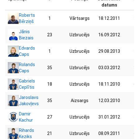
datums
Roberts
1
Vārtsargs
18.12.2011
38
Bērziņš
Jānis
23
Uzbrucējs
16.09.2012
48
Biezais
Edvards
1
Uzbrucējs
29.08.2013
32
Caps
Rolands
35
Uzbrucējs
03.03.2012
32
Caps
Gabriels
18
Uzbrucējs
18.11.2010
65
Ceplītis
Jaroslavs
35
Aizsargs
12.03.2010
74
Jakovļevs
Damir
27
Uzbrucējs
31.01.2012
35
Kachur
Rihards
21
Uzbrucējs
08.09.2011
69
Keziks