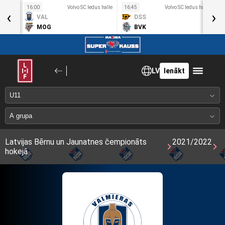
s halle
16:00
Volvo SC ledus halle
16:45
Volvo SC ledus halle
1
‹
›
VAL
DSS
MOG
BVK
LV
Ienākt
Latvijas Bērnu un Jaunatnes čempionāts
2021/2022
hokejā