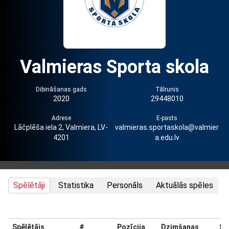
Valmieras Sporta skola
Dibināšanas gads
Tālrunis
2020
29448010
Adrese
E-pasts
Lāčplēša iela 2, Valmiera, LV-
valmieras.sportaskola@valmier
4201
a.edu.lv
Spēlētāji
Statistika
Personāls
Aktuālās spēles
Spēlētājs
#
Pozīcija
Dzimšanas
Sv