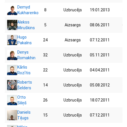
Demyd
8
Uzbrucējs
19.01.2013
32
Kukharenko
Alekss
5
Aizsargs
08.06.2011
63
Miruškins
Hugo
24
Aizsargs
07.12.2011
77
Pakalns
Denys
32
Uzbrucējs
05.11.2011
40
Romakhin
Kārlis
22
Uzbrucējs
04.04.2011
51
Rozītis
Roberts
14
Uzbrucējs
05.08.2012
51
Šelders
Otto
26
Uzbrucējs
18.07.2011
47
Siliņš
Daniels
15
Uzbrucējs
07.12.2011
30
Tiļugs