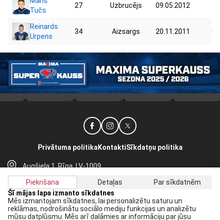
Māris
27
Uzbrucējs
09.05.2012
56
Tučs
Reinards
34
Aizsargs
20.11.2011
63
Urpens
Privātuma politika
Kontakti
Sīkdatņu politika
Augšiela 1, Rīga, LV-1009
lhf@lhf.lv
Piekrišana
Detaļas
Par sīkdatnēm
+371 67565614
Šī mājas lapa izmanto sīkdatnes
Mēs izmantojam sīkdatnes, lai personalizētu saturu un
reklāmas, nodrošinātu sociālo mediju funkcijas un analizētu
Saņem jaunākās ziņas savā E-pastā:
mūsu datplūsmu. Mēs arī dalāmies ar informāciju par jūsu