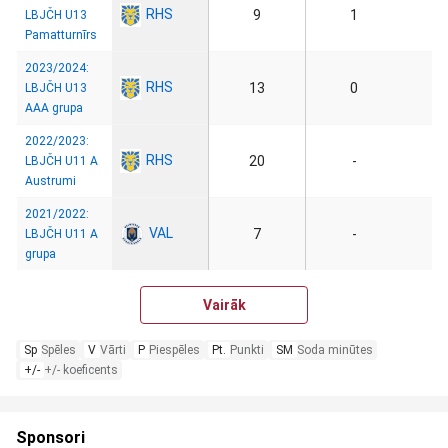
RHS
9
1
LBJČH U13
Pamatturnīrs
2023/2024:
RHS
13
0
LBJČH U13
AAA grupa
2022/2023:
RHS
20
-
LBJČH U11 A
Austrumi
2021/2022:
VAL
7
-
LBJČH U11 A
grupa
Vairāk
Sp
Spēles
V
Vārti
P
Piespēles
Pt.
Punkti
SM
Soda minūtes
+/-
+/- koeficents
Sponsori