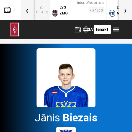
Inbox.LV ledus halle
‹
›
LVS
LVB
C
15:30
13. Aug
ZMG
MOG
LV
Ienākt
Jānis
Biezais