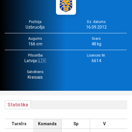
Pozīcija
Dz. datums
Uzbrucējs
16.09.2012
Augums
Svars
166 cm
48 kg
Pilsonība
Licences Nr.
Latvija 🇱🇻
6614
Satvēriens
Kreisais
Statistika
Turnīrs
Komanda
Sp
V