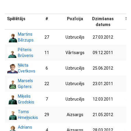
Spēlētājs
#
Pozīcija
Dzimšanas
Sv
datums
Martins
27
Uzbrucējs
27.03.2012
47
Bērzups
Pēteris
11
Vārtsargs
09.12.2011
47
Brūveris
Ņikita
6
Uzbrucējs
25.06.2012
43
Cvetkovs
Marsels
22
Uzbrucējs
23.01.2011
70
Gipters
Miķelis
7
Uzbrucējs
12.03.2011
55
Grodskis
Toms
29
Aizsargs
21.05.2012
48
Hmeļņickis
Adrians
4
Aizsargs
28.03.2012
50