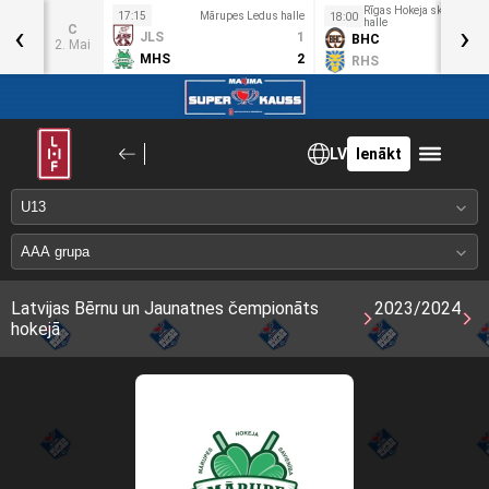
us
Rīgas Hokeja skolas ledu
17:15
Mārupes Ledus halle
18:00
‹
halle
›
C
JLS
1
6
BHC
2. Mai
MHS
2
1
RHS
LV
Ienākt
Latvijas Bērnu un Jaunatnes čempionāts
2023/2024
hokejā