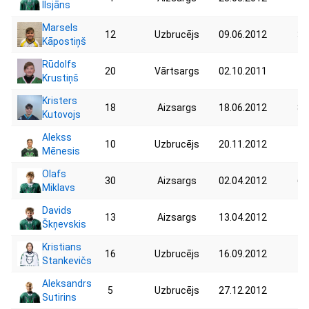
Ilsjāns
Marsels
12
Uzbrucējs
09.06.2012
36
Kāpostiņš
Rūdolfs
20
Vārtsargs
02.10.2011
72
Krustiņš
Kristers
18
Aizsargs
18.06.2012
85
Kutovojs
Alekss
10
Uzbrucējs
20.11.2012
46
Mēnesis
Olafs
30
Aizsargs
02.04.2012
61
Miklavs
Davids
13
Aizsargs
13.04.2012
41
Škņevskis
Kristians
16
Uzbrucējs
16.09.2012
42
Stankevičs
Aleksandrs
5
Uzbrucējs
27.12.2012
42
Sutirins