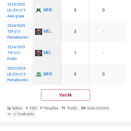
2024/2025:
MHK
9
0
LBJČH U13
AAA grupa
2024/2025:
MEL
3
-
TIP U13
Pamatturnīrs
2024/2025:
MEL
1
-
TIP U13
Fināls
2023/2024:
MHS
9
0
LBJČH U13
Pamatturnīrs
Vairāk
Sp
Spēles
V
Vārti
P
Piespēles
Pt.
Punkti
SM
Soda minūtes
+/-
+/- koeficents