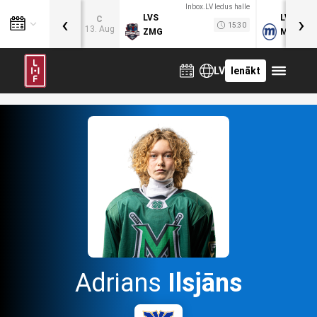
Inbox.LV ledus halle
‹
›
LVS
LVB
C
15:30
13. Aug
ZMG
MOG
LV
Ienākt
Adrians
Ilsjāns