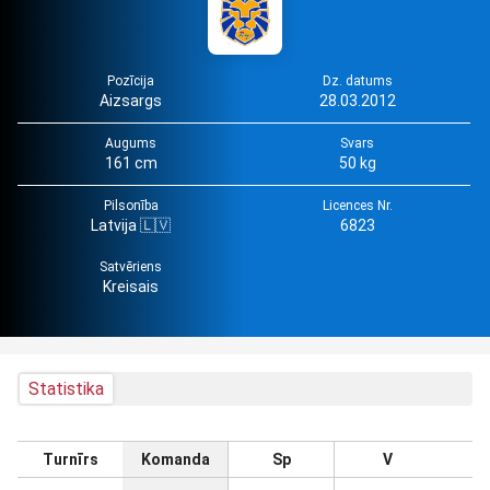
Pozīcija
Dz. datums
Aizsargs
28.03.2012
Augums
Svars
161 cm
50 kg
Pilsonība
Licences Nr.
Latvija 🇱🇻
6823
Satvēriens
Kreisais
Statistika
Turnīrs
Komanda
Sp
V