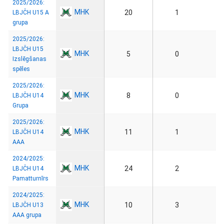
2025/2026:
MHK
20
1
LBJČH U15 A
grupa
2025/2026:
LBJČH U15
MHK
5
0
Izslēgšanas
spēles
2025/2026:
MHK
8
0
LBJČH U14
Grupa
2025/2026:
MHK
11
1
LBJČH U14
AAA
2024/2025:
MHK
24
2
LBJČH U14
Pamatturnīrs
2024/2025:
MHK
10
3
LBJČH U13
AAA grupa