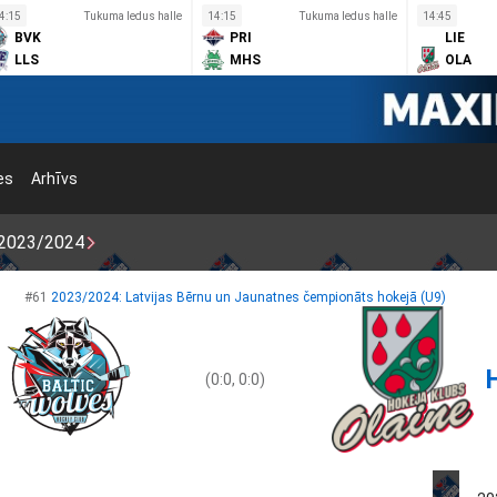
4:15
Tukuma ledus halle
14:15
Tukuma ledus halle
14:45
BVK
PRI
LIE
LLS
MHS
OLA
es
Arhīvs
2023/2024
#61
2023/2024: Latvijas Bērnu un Jaunatnes čempionāts hokejā (U9)
(0:0, 0:0)