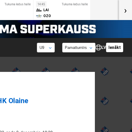
Tukuma ledus halle
14:45
Tukuma ledus halle
›
LAI
OZO
LV
Ienākt
HK Olaine