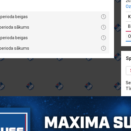
20
Oz
 perioda beigas
K
B
 perioda sākums
O
 perioda beigas
 perioda sākums
Sp
Se
Tī