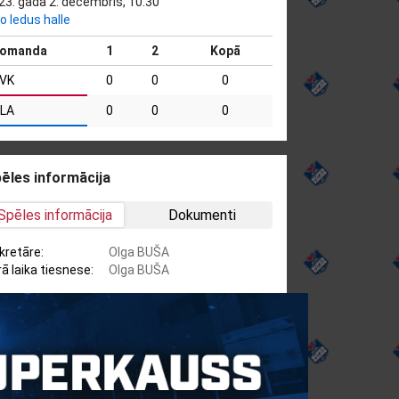
23. gada 2. decembris, 10:30
o ledus halle
omanda
1
2
Kopā
VK
0
0
0
LA
0
0
0
ēles informācija
Spēles informācija
Dokumenti
kretāre:
Olga BUŠA
rā laika tiesnese:
Olga BUŠA