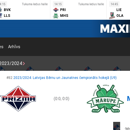
4:15
Tukuma ledus halle
14:15
Tukuma ledus halle
14:45
BVK
PRI
LIE
LLS
MHS
OLA
es
Arhīvs
2023/2024
#82
2023/2024: Latvijas Bērnu un Jaunatnes čempionāts hokejā (U9)
(0:0, 0:0)
20