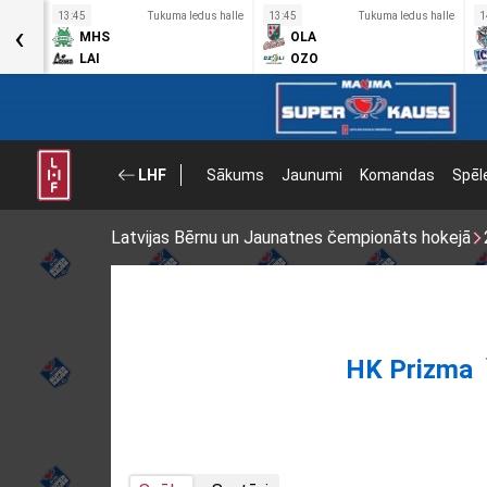
s halle
13:45
Tukuma ledus halle
13:45
Tukuma ledus halle
1
‹
MHS
OLA
LAI
OZO
LHF
Sākums
Jaunumi
Komandas
Spēl
Latvijas Bērnu un Jaunatnes čempionāts hokejā
HK Prizma