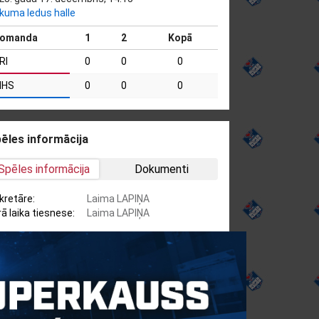
kuma ledus halle
omanda
1
2
Kopā
RI
0
0
0
HS
0
0
0
ēles informācija
Spēles informācija
Dokumenti
kretāre:
Laima LAPIŅA
rā laika tiesnese:
Laima LAPIŅA