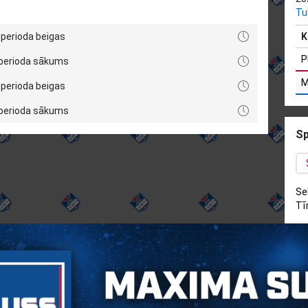
Tu
 perioda beigas
K
P
 perioda sākums
M
 perioda beigas
 perioda sākums
Sp
Se
Tī