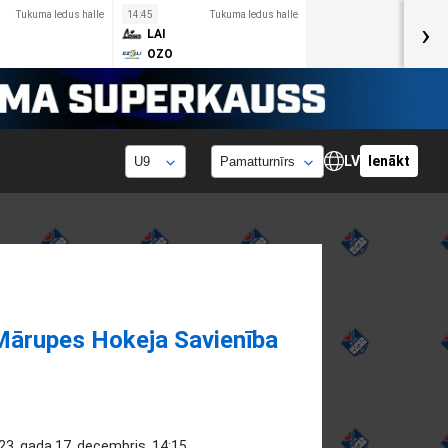
Tukuma ledus halle
14:45
Tukuma ledus halle
›
LAI
OZO
LV
Ienākt
Mārupes Hokeja Savienība
23. gada 17. decembris, 14:15