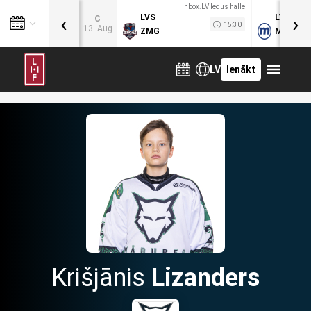
Inbox.LV ledus halle
‹
›
LVS
LVB
C
15:30
13. Aug
ZMG
MOG
LV
Ienākt
Krišjānis
Lizanders