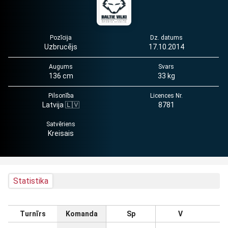
Pozīcija
Dz. datums
Uzbrucējs
17.10.2014
Augums
Svars
136 cm
33 kg
Pilsonība
Licences Nr.
Latvija 🇱🇻
8781
Satvēriens
Kreisais
Statistika
Turnīrs
Komanda
Sp
V