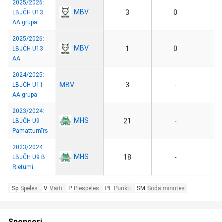
2025/2026:
MBV
3
0
LBJČH U13
AA grupa
2025/2026:
MBV
1
0
LBJČH U13
AA
2024/2025:
MBV
3
-
LBJČH U11
AA grupa
2023/2024:
MHS
21
-
LBJČH U9
Pamatturnīrs
2023/2024:
MHS
18
-
LBJČH U9 B
Rietumi
Sp
Spēles
V
Vārti
P
Piespēles
Pt.
Punkti
SM
Soda minūtes
Sponsori