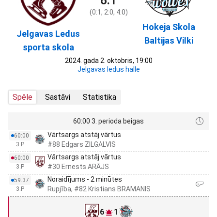
6:1
(0:1, 2:0, 4:0)
Hokeja Skola
Jelgavas Ledus
Baltijas Vilki
sporta skola
2024. gada 2. oktobris, 19:00
Jelgavas ledus halle
Spēle
Sastāvi
Statistika
60:00 3. perioda beigas
Vārtsargs atstāj vārtus
60:00
#88 Edgars ZILGALVIS
3.P
Vārtsargs atstāj vārtus
60:00
#30 Ernests ARĀJS
3.P
Noraidījums - 2 minūtes
59:37
Rupjība, #82 Kristians BRAMANIS
3.P
6
1