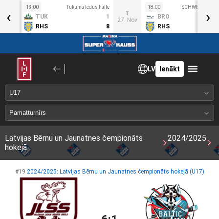
13:00
Tukuma ledus halle
18:00
SCHWENK ledus 
‹
›
Sv
T
TUK
1
BRO
4. Nov
27. Nov
RHS
8
RHS
LV
Ienākt
Latvijas Bērnu un Jaunatnes čempionāts
2024/2025
hokejā
#19
2024/2025: Latvijas Bērnu un Jaunatnes čempionāts hokejā (U17)