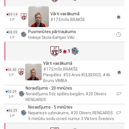
Vārti vairākumā
59:14
#17 Emīls BRAKŠE
3.P
Pusminūtes pārtraukums
58:09
Hokeja Skola Baltijas Vilki
3.P
5
1
Vārti vairākumā
#17 Emīls BRAKŠE
56:43
Piespēles: #53 Arvis KULBERGS, #46
3.P
Bruno VIMBA
Noraidījums - 20 minūtes
56:29
Noraidījums līdz spēles beigām, #20 Olivers
3.P
RENGARDS
Noraidījums - 5 minūtes
56:29
Nepareizs uzbrukums, #20 Olivers RENGARDS
3.P
5 minūšu sodu izcieš numur 3 Viktors Švedovs.