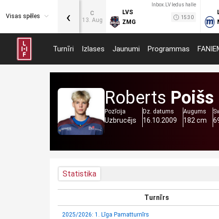
Inbox.LV ledus halle
‹
LVS
C
Visas spēles
15:30
13. Aug
ZMG
Turnīri
Izlases
Jaunumi
Programmas
FANIE
Roberts
Poišs
Pozīcija
Dz. datums
Augums
S
Uzbrucējs
16.10.2009
182 cm
6
Statistika
Turnīrs
2025/2026: 1. Līga Pamatturnīrs