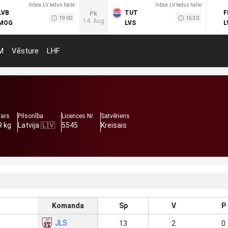
Inbox.LV ledus halle
Inbox.LV ledus halle
LVB
TUT
F
Pk
19:00
15:30
14. Aug
MOG
LVS
L
M
Vēsture
LHF
vars
Pilsonība
Licences Nr.
Satvēriens
9 kg
Latvija 🇱🇻
5545
Kreisais
Komanda
Sp
V
P
JLS
13
2
0