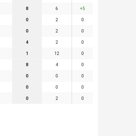
8
6
+5
0
2
0
0
2
0
4
2
0
1
12
0
8
4
0
0
0
0
0
0
0
0
2
0