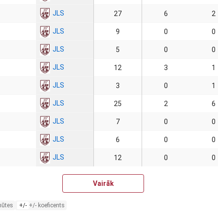
JLS
27
6
2
JLS
9
0
0
JLS
5
0
0
JLS
12
3
1
JLS
3
0
1
JLS
25
2
6
JLS
7
0
0
JLS
6
0
0
JLS
12
0
0
Vairāk
nūtes
+/-
+/- koeficents