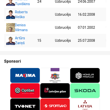
24
Uzbrucējs
24.06.2007
83
Tuviškins
Roberts
Uzbrucējs
16.02.2008
78
Veško
Deniss
Uzbrucējs
07.01.2002
97
Vilmans
Artūrs
15
Uzbrucējs
25.07.2008
82
Zariņš
Sponsori