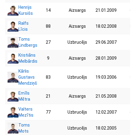
Henrijs
14
Aizsargs
21.01.2009
63
Kursišs
Ralfs
88
Aizsargs
18.02.2008
81
Līcis
Toms
27
Uzbrucējs
29.06.2007
75
Lindbergs
Kristiāns
9
Aizsargs
28.01.2009
71
Melbārdis
Kārlis
Gustavs
83
Uzbrucējs
19.03.2006
80
Mendziņš
Emīls
21
Aizsargs
21.05.2008
70
Mētra
Valters
77
Uzbrucējs
12.02.2007
67
Mezītis
Toms
Uzbrucējs
18.02.2005
74
Mots