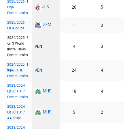
2025/2026: 1.
JLS
20
5
Līga
Pamatturnīrs
2025/2026:
ZEM
1
0
PK A grupa
2024/2025: 3
on 3 World
VEN
4
3
Invite Series
Pamatturnīrs
2024/2025: 1.
VEN
24
4
līga/JAHL
Pamatturnīrs
2023/2024:
MHS
18
4
LBJČH U17
Pamatturnīrs
2023/2024:
MHS
5
2
LBJČH U17
AA grupa
2023/2024: