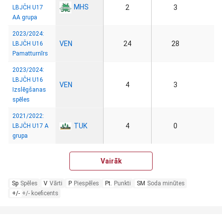
MHS
2
3
LBJČH U17
AA grupa
2023/2024:
VEN
24
28
LBJČH U16
Pamatturnīrs
2023/2024:
LBJČH U16
VEN
4
3
Izslēgšanas
spēles
2021/2022:
TUK
4
0
LBJČH U17 A
grupa
Vairāk
Sp
Spēles
V
Vārti
P
Piespēles
Pt.
Punkti
SM
Soda minūtes
+/-
+/- koeficents