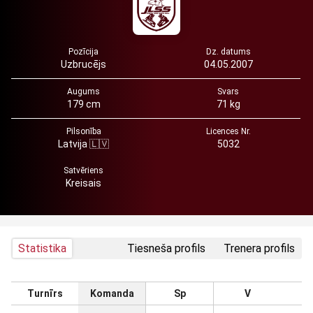
Pozīcija
Dz. datums
Uzbrucējs
04.05.2007
Augums
Svars
179 cm
71 kg
Pilsonība
Licences Nr.
Latvija 🇱🇻
5032
Satvēriens
Kreisais
Statistika
Tiesneša profils
Trenera profils
Turnīrs
Komanda
Sp
V