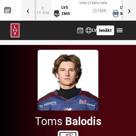
Inbox.LV ledus halle
‹
›
LVS
LVB
C
15:30
13. Aug
ZMG
MOG
LV
Ienākt
Toms
Balodis