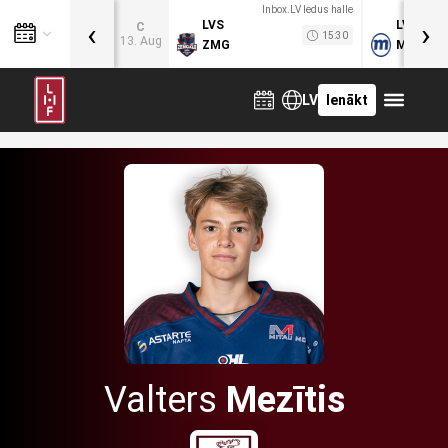
Inbox.LV ledus halle
‹
›
LVS
LVB
C
15:30
13. Aug
ZMG
MOG
LV
Ienākt
Valters
Mezītis