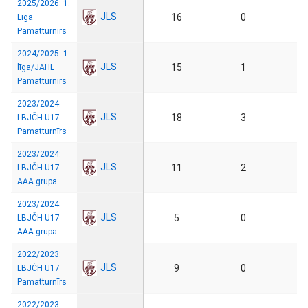
2025/2026: 1.
JLS
16
0
Līga
Pamatturnīrs
2024/2025: 1.
JLS
15
1
līga/JAHL
Pamatturnīrs
2023/2024:
JLS
18
3
LBJČH U17
Pamatturnīrs
2023/2024:
JLS
11
2
LBJČH U17
AAA grupa
2023/2024:
JLS
5
0
LBJČH U17
AAA grupa
2022/2023:
JLS
9
0
LBJČH U17
Pamatturnīrs
2022/2023: