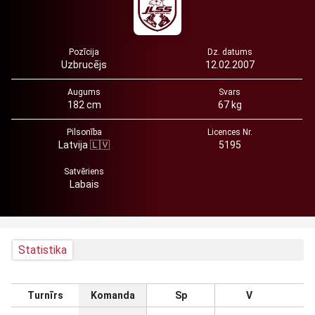
Pozīcija
Dz. datums
Uzbrucējs
12.02.2007
Augums
Svars
182 cm
67 kg
Pilsonība
Licences Nr.
Latvija 🇱🇻
5195
Satvēriens
Labais
Statistika
Turnīrs
Komanda
Sp
V