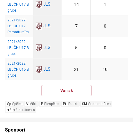
JLS
14
1
LBJČH U17 B
grupa
2021/2022:
JLS
7
0
LBJČH U17
Pamatturnīrs
2021/2022:
JLS
5
0
LBJČH U17 B
grupa
2021/2022:
JLS
21
10
LBJČH U15 B
grupa
Vairāk
Sp
Spēles
V
Vārti
P
Piespēles
Pt.
Punkti
SM
Soda minūtes
+/-
+/- koeficents
Sponsori