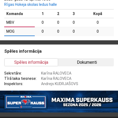
Rīgas Hokeja skolas ledus halle
Komanda
1
2
3
Kopā
MBV
0
0
0
0
MOG
0
0
0
0
Spēles informācija
Spēles informācija
Dokumenti
Sekretāre:
Karīna RALOVECA
Tīrā laika tiesnese:
Karīna RALOVECA
Inspektors:
Andrejs KUDRJAŠOVS