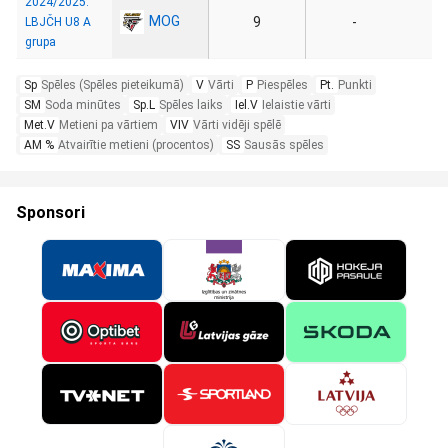
2024/2025:
MOG
9
-
LBJČH U8 A
grupa
Sp
Spēles (Spēles pieteikumā)
V
Vārti
P
Piespēles
Pt.
Punkti
SM
Soda minūtes
Sp.L
Spēles laiks
Iel.V
Ielaistie vārti
Met.V
Metieni pa vārtiem
VIV
Vārti vidēji spēlē
AM %
Atvairītie metieni (procentos)
SS
Sausās spēles
Sponsori