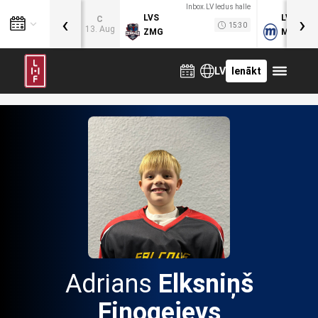
Inbox.LV ledus halle
‹
›
LVS
LVB
C
15:30
13. Aug
ZMG
MOG
LV
Ienākt
Adrians
Elksniņš
Finogejevs