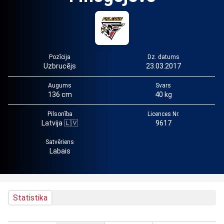
Pozīcija
Dz. datums
Uzbrucējs
23.03.2017
Augums
Svars
136 cm
40 kg
Pilsonība
Licences Nr.
Latvija 🇱🇻
9617
Satvēriens
Labais
Statistika