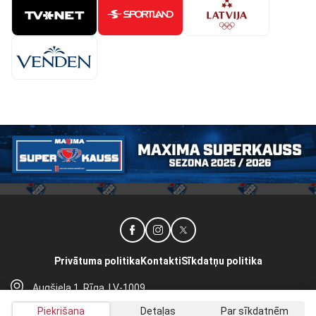
Privātuma politika
Kontakti
Sīkdatņu politika
Augšiela 1, Rīga, LV-1009
lhf@lhf.lv
Piekrišana
Detaļas
Par sīkdatnēm