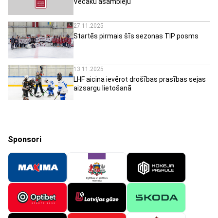
Vecāku asambleju
27.11.2025
Startēs pirmais šīs sezonas TIP posms
13.11.2025
LHF aicina ievērot drošības prasības sejas
aizsargu lietošanā
Sponsori