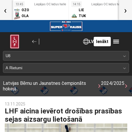
s halle
13:45
Liepājas OC ledus halle
14:15
Liepājas OC ledus halle
1
‹
›
OZO
LIE
OLA
TUK
LV
Ienākt
Latvijas Bērnu un Jaunatnes čempionāts
2024/2025
hokejā
13.11.2025
LHF aicina ievērot drošības prasības
sejas aizsargu lietošanā