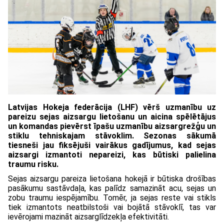
Latvijas Hokeja federācija (LHF) vērš uzmanību uz
pareizu sejas aizsargu lietošanu un aicina spēlētājus
un komandas pievērst īpašu uzmanību aizsargrežģu un
stiklu tehniskajam stāvoklim. Sezonas sākumā
tiesneši jau fiksējuši vairākus gadījumus, kad sejas
aizsargi izmantoti nepareizi, kas būtiski palielina
traumu risku.
Sejas aizsargu pareiza lietošana hokejā ir būtiska drošības
pasākumu sastāvdaļa, kas palīdz samazināt acu, sejas un
zobu traumu iespējamību. Tomēr, ja sejas reste vai stikls
tiek izmantots neatbilstoši vai bojātā stāvoklī, tas var
ievērojami mazināt aizsarglīdzekļa efektivitāti.