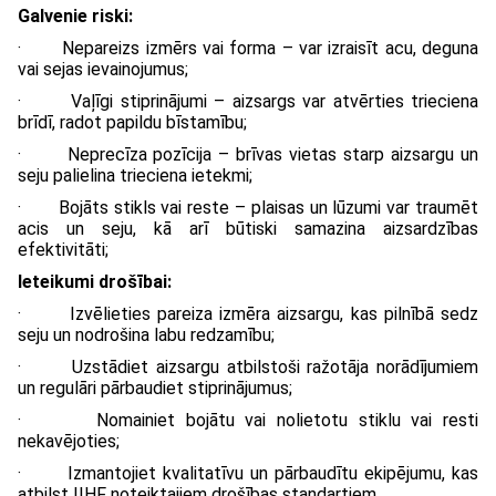
Galvenie riski:
· Nepareizs izmērs vai forma – var izraisīt acu, deguna
vai sejas ievainojumus;
· Vaļīgi stiprinājumi – aizsargs var atvērties trieciena
brīdī, radot papildu bīstamību;
· Neprecīza pozīcija – brīvas vietas starp aizsargu un
seju palielina trieciena ietekmi;
· Bojāts stikls vai reste – plaisas un lūzumi var traumēt
acis un seju, kā arī būtiski samazina aizsardzības
efektivitāti;
Ieteikumi drošībai:
· Izvēlieties pareiza izmēra aizsargu, kas pilnībā sedz
seju un nodrošina labu redzamību;
· Uzstādiet aizsargu atbilstoši ražotāja norādījumiem
un regulāri pārbaudiet stiprinājumus;
· Nomainiet bojātu vai nolietotu stiklu vai resti
nekavējoties;
· Izmantojiet kvalitatīvu un pārbaudītu ekipējumu, kas
atbilst IIHF noteiktajiem drošības standartiem.