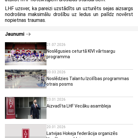
LHF uzsver, ka pareizi uzstādīts un uzturēts sejas aizsargs
nodrošina maksimālu drošību uz ledus un palīdz novērst
nopietnas traumas.
Jaunumi
21.07.2026
Noslēgusies ceturtā KIVI vārtsargu
programma
03.03.2026
Noslēdzies Talantu Izcilības programmas
otrais posms
23.01.2026
Aizvadīta LHF Vecāku asambleja
20.01.2026
Latvijas Hokeja federācija organizēs