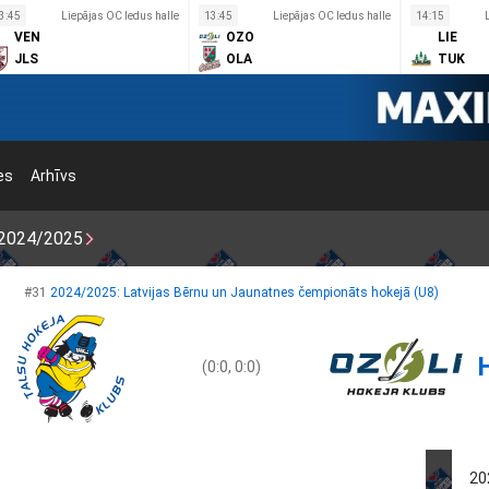
3:45
Liepājas OC ledus halle
13:45
Liepājas OC ledus halle
14:15
VEN
OZO
LIE
JLS
OLA
TUK
es
Arhīvs
2024/2025
#31
2024/2025: Latvijas Bērnu un Jaunatnes čempionāts hokejā (U8)
(0:0, 0:0)
20