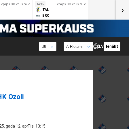
Liepājas OC ledus halle
14:15
Liepājas OC ledus halle
›
TAL
BRO
LV
Ienākt
HK Ozoli
25. gada 12. aprīlis, 13:15