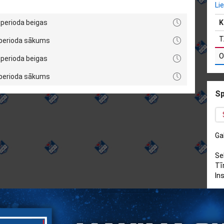
Li
 perioda beigas
K
T
 perioda sākums
O
 perioda beigas
 perioda sākums
Sp
Ga
Se
Tīr
In