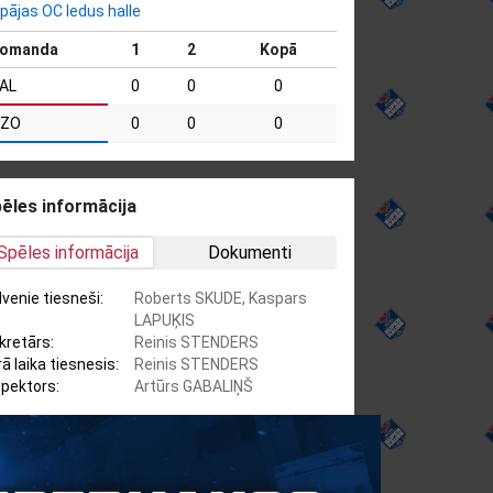
epājas OC ledus halle
omanda
1
2
Kopā
AL
0
0
0
ZO
0
0
0
ēles informācija
Spēles informācija
Dokumenti
lvenie tiesneši:
Roberts SKUDE, Kaspars
LAPUĶIS
kretārs:
Reinis STENDERS
ā laika tiesnesis:
Reinis STENDERS
spektors:
Artūrs GABALIŅŠ