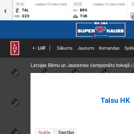
s halle
13:15
Liepājas OC ledus halle
13:15
Liepājas OC ledus halle
1
‹
TAL
BRO
OZO
TUK
LHF
Sākums
Jaunumi
Komandas
Spēl
Latvijas Bērnu un Jaunatnes čempionāts hokejā
Talsu HK
Spēle
Sastāvi