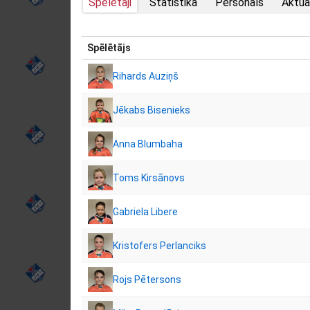
Spēlētāji
Statistika
Personāls
Aktuā
Spēlētājs
Rihards Auziņš
Jēkabs Bisenieks
Anna Blumbaha
Toms Kirsānovs
Gabriela Libere
Kristofers Perlanciks
Rojs Pētersons