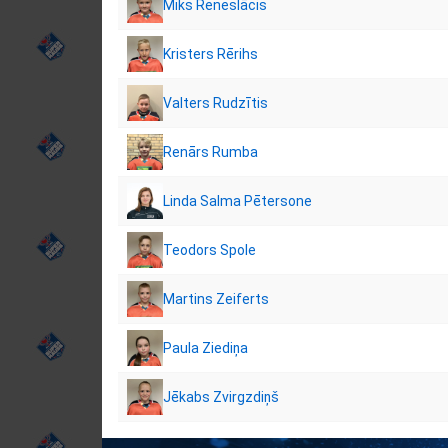
Miks Reneslācis
Kristers Rērihs
Valters Rudzītis
Renārs Rumba
Linda Salma Pētersone
Teodors Spole
Martins Zeiferts
Paula Ziediņa
Jēkabs Zvirgzdiņš