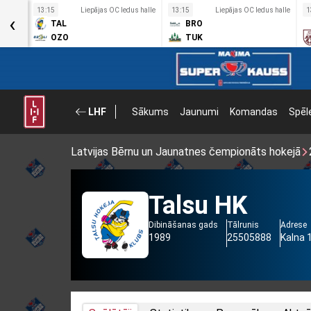
s halle
13:15
Liepājas OC ledus halle
13:15
Liepājas OC ledus halle
1
‹
TAL
BRO
OZO
TUK
LHF
Sākums
Jaunumi
Komandas
Spēl
Latvijas Bērnu un Jaunatnes čempionāts hokejā
Talsu HK
Dibināšanas gads
Tālrunis
Adrese
1989
25505888
Kalna 1