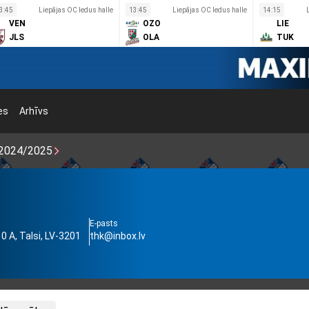
3:45
Liepājas OC ledus halle
13:45
Liepājas OC ledus halle
14:15
VEN
OZO
LIE
JLS
OLA
TUK
es
Arhīvs
2024/2025
E-pasts
0 A, Talsi, LV-3201
thk@inbox.lv