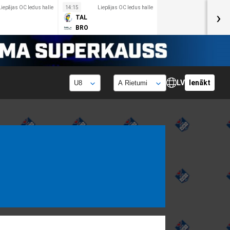
Liepājas OC ledus halle
14:15
Liepājas OC ledus halle
›
TAL
BRO
LV
Ienākt