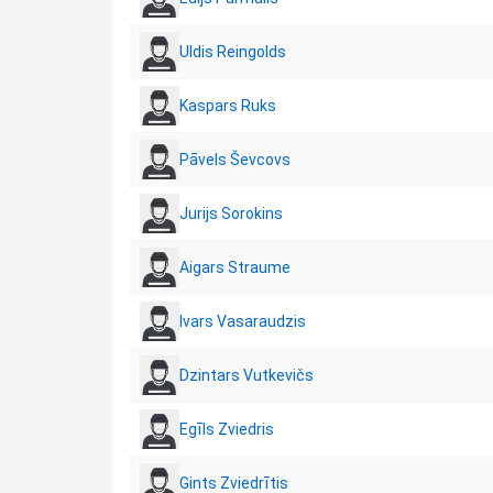
Uldis Reingolds
Kaspars Ruks
Pāvels Ševcovs
Jurijs Sorokins
Aigars Straume
Ivars Vasaraudzis
Dzintars Vutkevičs
Egīls Zviedris
Gints Zviedrītis