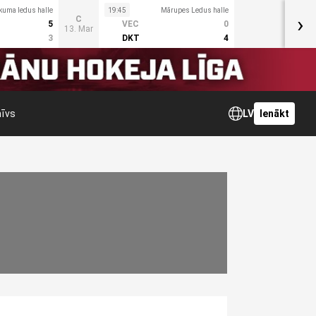
kuma ledus halle
19:45
Mārupes Ledus halle
›
C
5
VEC
0
13. Mar
3
DKT
4
hīvs
LV
Ienākt