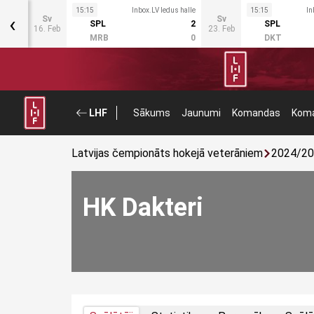
 halle
15:15
Inbox.LV ledus halle
15:15
In
‹
Sv
Sv
5
SPL
2
SPL
16. Feb
23. Feb
2
MRB
0
DKT
LHF
Sākums
Jaunumi
Komandas
Koma
Latvijas čempionāts hokejā veterāniem
2024/2
HK Dakteri