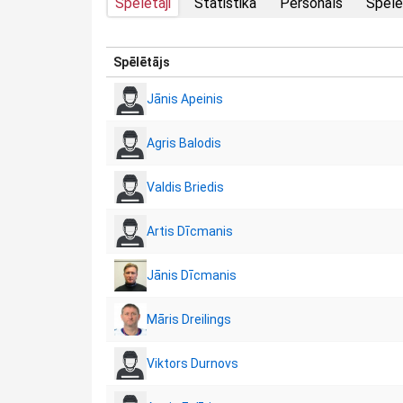
Spēlētāji
Statistika
Personāls
Spēlē
Spēlētājs
Jānis Apeinis
Agris Balodis
Valdis Briedis
Artis Dīcmanis
Jānis Dīcmanis
Māris Dreilings
Viktors Durnovs