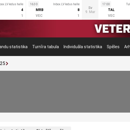
box.LV ledus halle
16:30
Inbox.LV ledus halle
17:00
Tu
Sv
4
MRB
8
TAL
9. Mar
1
VEC
1
VEC
ndu statistika
Turnīra tabula
Individuāla statistika
Spēles
Ar
025