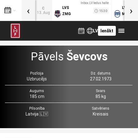
Inbox.LV ledus halle
‹
›
LVS
LVB
C
15:30
13. Aug
ZMG
MOG
LV
Ienākt
Pāvels
Ševcovs
Pozīcija
Dz. datums
Uzbrucējs
27.02.1973
Augums
Svars
185 cm
85 kg
Pilsonība
Satvēriens
Latvija 🇱🇻
Kreisais