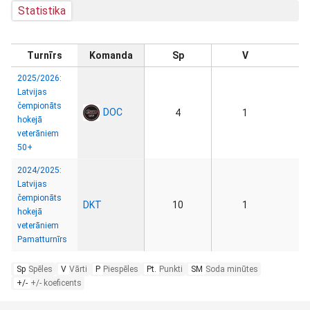
Statistika
Turnīrs
Komanda
Sp
V
2025/2026:
Latvijas
čempionāts
DOC
4
1
hokejā
veterāniem
50+
2024/2025:
Latvijas
čempionāts
DKT
10
1
hokejā
veterāniem
Pamatturnīrs
Sp
Spēles
V
Vārti
P
Piespēles
Pt.
Punkti
SM
Soda minūtes
+/-
+/- koeficents