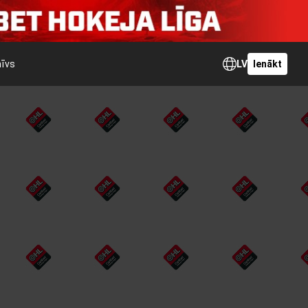
hīvs
LV
Ienākt