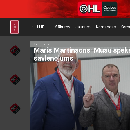
LHF
Sākums
Jaunumi
Komandas
Koma
12.05.2026
Māris Martinsons: Mūsu spēks 
savienojums