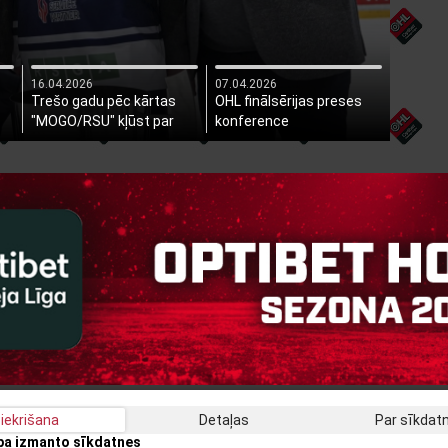
16.04.2026
07.04.2026
s
Trešo gadu pēc kārtas
OHL finālsērijas preses
"MOGO/RSU" kļūst par
konference
Latvijas čempioniem!
iekrišana
Detaļas
Par sīkda
apa izmanto sīkdatnes