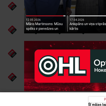
12.05.2026
17.04.2026
Māris Martinsons: Mūsu
Ankipāns un viņa stiprā
spēks ir pieredzes un
kārtis
jaunības savienojums
P
Šī mājas l