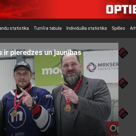
ndu statistika
Turnīra tabula
Individuāla statistika
Spēles
Ar
ir pieredzes un jaunības