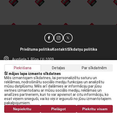
Privātuma politika
Kontakti
Sīkdatņu politika
Augšiela 1, Rīga, LV-1009
lhf@lhf.lv
Piekrišana
Detaļas
Par sīkdatnēm
+371 67565614
Šī mājas lapa izmanto sīkdatnes
Mēs izmantojam sīkdatnes, lai personalizētu saturu un
reklāmas, nodrošinātu sociālo mediju funkcijas un analizētu
Saņem jaunākās ziņas savā E-pastā:
mūsu datplūsmu. Mēs arī dalāmies ar informāciju par jūsu
vietnes izmantošanu ar mūsu sociālo mediju, reklāmas un
Pieteikties
analīzes partneriem, kuri to var apvienot ar citu informāciju, ko
esat viņiem snieguši, vai ko viņi ir ieguvuši no jūsu izmantotajiem
Piekrītu savai
datu apstrādei
pakalpojumiem.
Nepiekrītu
Pielāgot
Piekrītu visam
Visas tiesības rezervētas. Pārpublicēšanas gadījumā saite uz lhf.lv ir obligāta