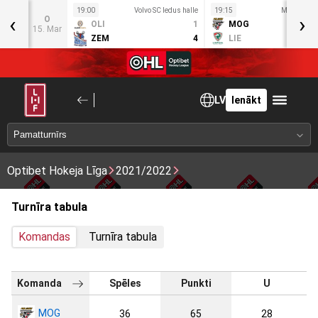
us
19:00
Volvo SC ledus halle
19:15
Mogo ledus
‹
›
O
OLI
1
MOG
0
15. Mar
ZEM
4
LIE
4
LV
Ienākt
Optibet Hokeja Līga
2021/2022
Turnīra tabula
Komandas
Turnīra tabula
Komanda
Spēles
Punkti
U
MOG
36
65
28