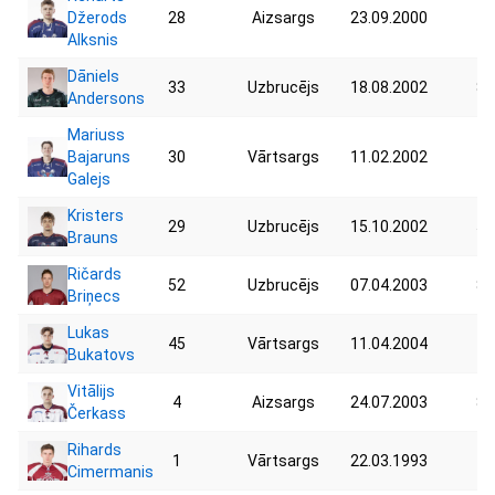
Džerods
28
Aizsargs
23.09.2000
76
Alksnis
Dāniels
33
Uzbrucējs
18.08.2002
83
Andersons
Mariuss
Bajaruns
30
Vārtsargs
11.02.2002
71
Galejs
Kristers
29
Uzbrucējs
15.10.2002
51
Brauns
Ričards
52
Uzbrucējs
07.04.2003
85
Briņecs
Lukas
45
Vārtsargs
11.04.2004
77
Bukatovs
Vitālijs
4
Aizsargs
24.07.2003
85
Čerkass
Rihards
1
Vārtsargs
22.03.1993
70
Cimermanis