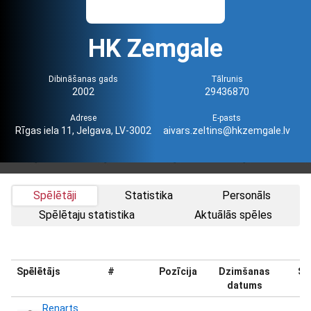
HK Zemgale
Dibināšanas gads
Tālrunis
2002
29436870
Adrese
E-pasts
Rīgas iela 11, Jelgava, LV-3002
aivars.zeltins@hkzemgale.lv
Spēlētāji
Statistika
Personāls
Spēlētaju statistika
Aktuālās spēles
Spēlētājs
#
Pozīcija
Dzimšanas
Sv
datums
Renarts