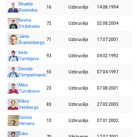
Rinalds
16
Uzbrucējs
14.08.1994
94
Rosinskis
Kevins
72
Uzbrucējs
02.08.2004
98
Strādnieks
Jānis
71
Uzbrucējs
17.07.2001
86
Švanenbergs
Kirils
93
Uzbrucējs
04.02.1992
85
Tambijevs
Deivids
55
Uzbrucējs
07.04.1997
85
Tempelmanis
Miks
23
Uzbrucējs
07.08.2001
90
Tumānovs
Klāvs
83
Uzbrucējs
27.03.2003
96
Veinbergs
Deniss
10
Uzbrucējs
07.01.2002
97
Vilmans
Ēriks
70
Vārtsargs
17.07.2001
85