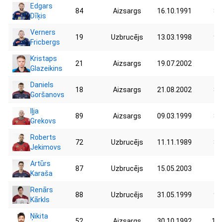
Edgars
84
Aizsargs
16.10.1991
83
Dīķis
Verners
19
Uzbrucējs
13.03.1998
94
Fricbergs
Kristaps
21
Aizsargs
19.07.2002
73
Glazeikins
Daniels
18
Aizsargs
21.08.2002
87
Goršanovs
Iļja
89
Aizsargs
09.03.1999
83
Grekovs
Roberts
72
Uzbrucējs
11.11.1989
84
Jekimovs
Artūrs
87
Uzbrucējs
15.05.2003
76
Karaša
Renārs
88
Uzbrucējs
31.05.1999
90
Kārkls
Ņikita
52
Aizsargs
30.10.1992
102