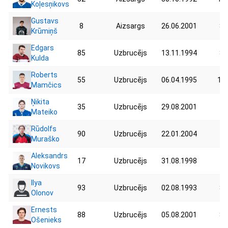
Koļesņikovs
Gustavs
8
Aizsargs
26.06.2001
87
Krūmiņš
Edgars
85
Uzbrucējs
13.11.1994
87
Kulda
Roberts
55
Uzbrucējs
06.04.1995
105
Mamčics
Ņikita
35
Uzbrucējs
29.08.2001
72
Mateiko
Rūdolfs
90
Uzbrucējs
22.01.2004
75
Muraško
Aleksandrs
17
Uzbrucējs
31.08.1998
78
Novikovs
Ilya
93
Uzbrucējs
02.08.1993
85
Olonov
Ernests
88
Uzbrucējs
05.08.2001
82
Ošenieks