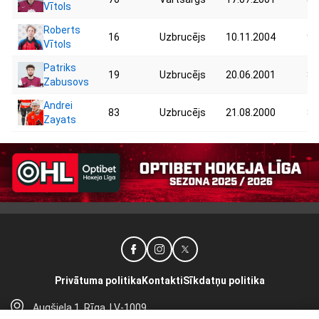
Vītols
Roberts
16
Uzbrucējs
10.11.2004
90
Vītols
Patriks
19
Uzbrucējs
20.06.2001
80
Zabusovs
Andrei
83
Uzbrucējs
21.08.2000
82
Zayats
Privātuma politika
Kontakti
Sīkdatņu politika
Augšiela 1, Rīga, LV-1009