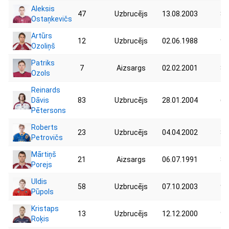
Aleksis
47
Uzbrucējs
13.08.2003
82
Ostaņkevičs
Artūrs
12
Uzbrucējs
02.06.1988
95
Ozoliņš
Patriks
7
Aizsargs
02.02.2001
84
Ozols
Reinards
Dāvis
83
Uzbrucējs
28.01.2004
65
Pētersons
Roberts
23
Uzbrucējs
04.04.2002
80
Petrovičs
Mārtiņš
21
Aizsargs
06.07.1991
83
Porejs
Uldis
58
Uzbrucējs
07.10.2003
90
Pūpols
Kristaps
13
Uzbrucējs
12.12.2000
95
Roķis