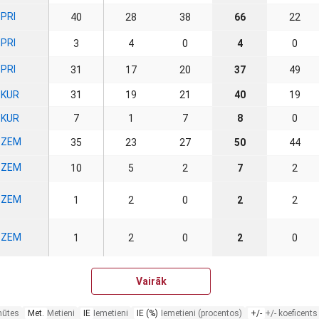
PRI
40
28
38
66
22
PRI
3
4
0
4
0
PRI
31
17
20
37
49
KUR
31
19
21
40
19
KUR
7
1
7
8
0
ZEM
35
23
27
50
44
ZEM
10
5
2
7
2
ZEM
1
2
0
2
2
ZEM
1
2
0
2
0
Vairāk
nūtes
Met.
Metieni
IE
Iemetieni
IE (%)
Iemetieni (procentos)
+/-
+/- koeficents