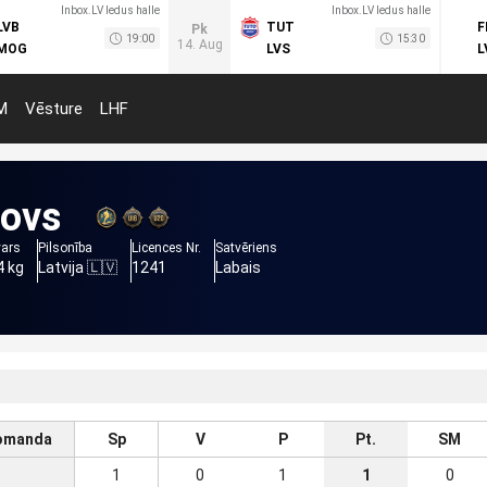
Inbox.LV ledus halle
Inbox.LV ledus halle
LVB
TUT
F
Pk
19:00
15:30
14. Aug
MOG
LVS
L
M
Vēsture
LHF
ovs
vars
Pilsonība
Licences Nr.
Satvēriens
4 kg
Latvija 🇱🇻
1241
Labais
omanda
Sp
V
P
Pt.
SM
1
0
1
1
0