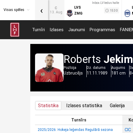
Inbox.LV ledus halle
‹
LVS
C
Visas spēles
15:30
13. Aug
ZMG
Turnīri
Izlases
Jaunumi
Programmas
FANIE
Roberts
Jekim
Pozīcija
Dz. datums
Augums
S
Uzbrucējs
11.11.1989
181 cm
8
Statistika
Izlases statistika
Galerija
Turnīrs
K
CIC
2025/2026: Hokeja leģendas Regulārā sezona