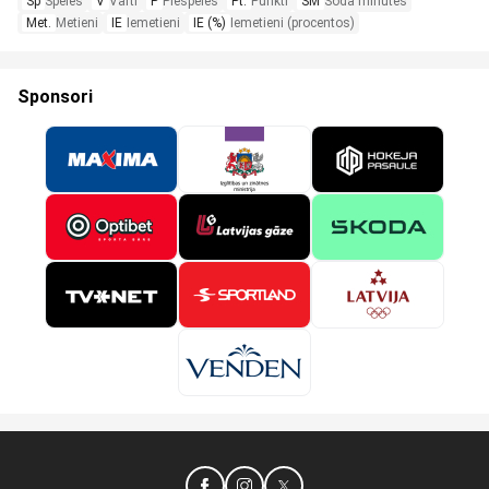
Sp
Spēles
V
Vārti
P
Piespēles
Pt.
Punkti
SM
Soda minūtes
Met.
Metieni
IE
Iemetieni
IE (%)
Iemetieni (procentos)
Sponsori