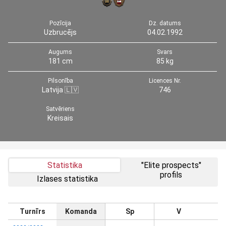
Pozīcija
Dz. datums
Uzbrucējs
04.02.1992
Augums
Svars
181 cm
85 kg
Pilsonība
Licences Nr.
Latvija 🇱🇻
746
Satvēriens
Kreisais
Statistika
"Elite prospects"
profils
Izlases statistika
Turnīrs
Komanda
Sp
V