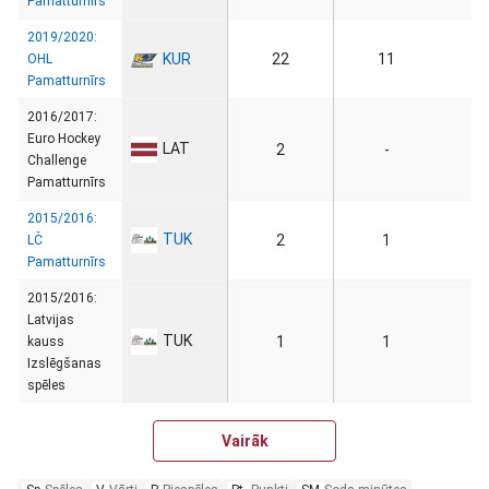
Pamatturnīrs
2019/2020:
KUR
22
11
OHL
Pamatturnīrs
2016/2017:
Euro Hockey
LAT
2
-
Challenge
Pamatturnīrs
2015/2016:
TUK
2
1
LČ
Pamatturnīrs
2015/2016:
Latvijas
TUK
1
1
kauss
Izslēgšanas
spēles
Vairāk