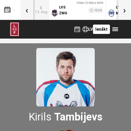
Inbox.LV ledus halle
‹
›
LVS
LVB
C
15:30
13. Aug
ZMG
MOG
LV
Ienākt
Kirils
Tambijevs