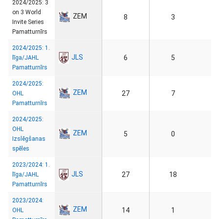
2024/2025: 3
on 3 World
ZEM
8
3
Invite Series
Pamatturnīrs
2024/2025: 1.
JLS
6
5
līga/JAHL
Pamatturnīrs
2024/2025:
ZEM
27
7
OHL
Pamatturnīrs
2024/2025:
OHL
ZEM
5
0
Izslēgšanas
spēles
2023/2024: 1.
JLS
27
18
līga/JAHL
Pamatturnīrs
2023/2024:
ZEM
14
1
OHL