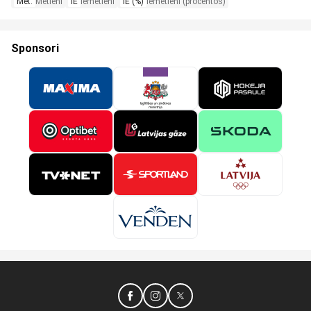
Met.
Metieni
IE
Iemetieni
IE (%)
Iemetieni (procentos)
Sponsori