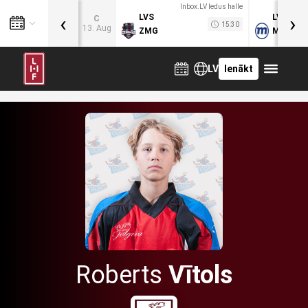
Inbox.LV ledus halle
‹
›
LVS
LVB
C
15:30
13. Aug
ZMG
MOG
LV
Ienākt
Roberts
Vītols