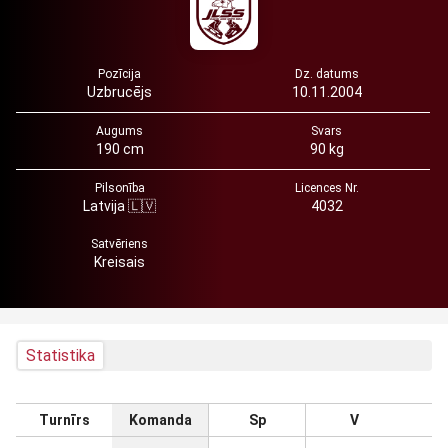
Pozīcija
Dz. datums
Uzbrucējs
10.11.2004
Augums
Svars
190 cm
90 kg
Pilsonība
Licences Nr.
Latvija 🇱🇻
4032
Satvēriens
Kreisais
Statistika
Turnīrs
Komanda
Sp
V