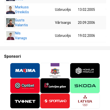
Markuss
Uzbrucējs
13.02.2005
93
Streikišs
Gusts
Vārtsargs
20.09.2006
50
Valantis
Nils
Uzbrucējs
19.02.2006
59
Vanags
Sponsori