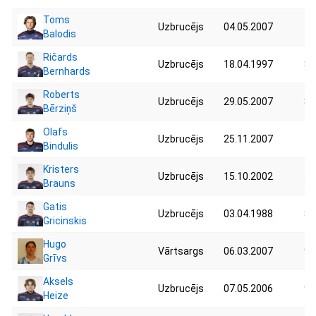
Toms
Uzbrucējs
04.05.2007
71
Balodis
Ričards
Uzbrucējs
18.04.1997
85
Bernhards
Roberts
Uzbrucējs
29.05.2007
87
Bērziņš
Olafs
Uzbrucējs
25.11.2007
75
Bindulis
Kristers
Uzbrucējs
15.10.2002
51
Brauns
Gatis
Uzbrucējs
03.04.1988
86
Gricinskis
Hugo
Vārtsargs
06.03.2007
90
Grīvs
Aksels
Uzbrucējs
07.05.2006
91
Heize