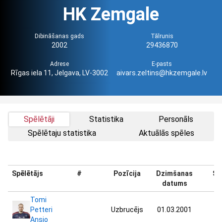
HK Zemgale
Dibināšanas gads
Tālrunis
2002
29436870
Adrese
E-pasts
Rīgas iela 11, Jelgava, LV-3002
aivars.zeltins@hkzemgale.lv
Spēlētāji
Statistika
Personāls
Spēlētaju statistika
Aktuālās spēles
Spēlētājs
#
Pozīcija
Dzimšanas
Sv
datums
Tomi
Petteri
Uzbrucējs
01.03.2001
72
Ansio