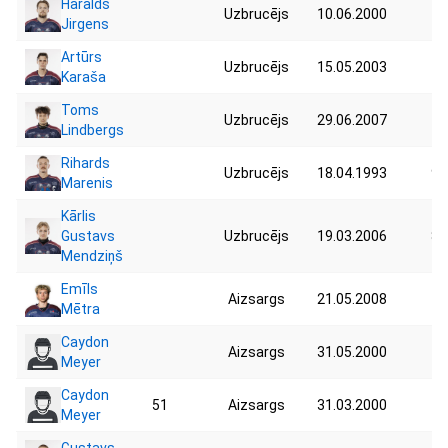
Haralds
Uzbrucējs
10.06.2000
73
Jirgens
Artūrs
Uzbrucējs
15.05.2003
76
Karaša
Toms
Uzbrucējs
29.06.2007
75
Lindbergs
Rihards
Uzbrucējs
18.04.1993
91
Marenis
Kārlis
Gustavs
Uzbrucējs
19.03.2006
80
Mendziņš
Emīls
Aizsargs
21.05.2008
70
Mētra
Caydon
Aizsargs
31.05.2000
78
Meyer
Caydon
51
Aizsargs
31.03.2000
Meyer