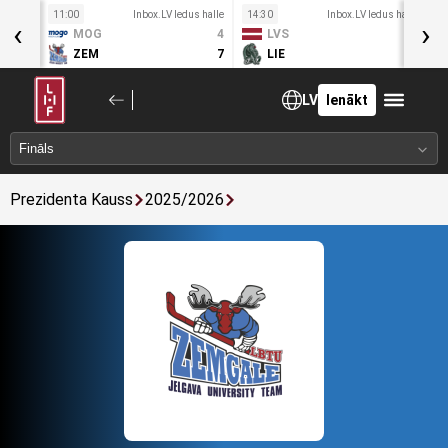
11:00
Inbox.LV ledus halle
14:30
Inbox.LV ledus halle
1
‹
›
Sv
MOG
4
LVS
2
7. Aug
ZEM
7
LIE
4
LV
Ienākt
Prezidenta Kauss
2025/2026