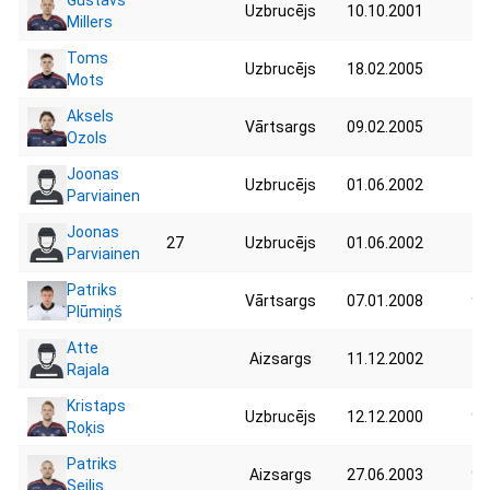
Gustavs
Uzbrucējs
10.10.2001
73
Millers
Toms
Uzbrucējs
18.02.2005
74
Mots
Aksels
Vārtsargs
09.02.2005
76
Ozols
Joonas
Uzbrucējs
01.06.2002
79
Parviainen
Joonas
27
Uzbrucējs
01.06.2002
Parviainen
Patriks
Vārtsargs
07.01.2008
98
Plūmiņš
Atte
Aizsargs
11.12.2002
75
Rajala
Kristaps
Uzbrucējs
12.12.2000
95
Roķis
Patriks
Aizsargs
27.06.2003
94
Seilis