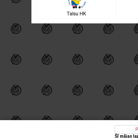
Talsu HK
P
Šī mājas l