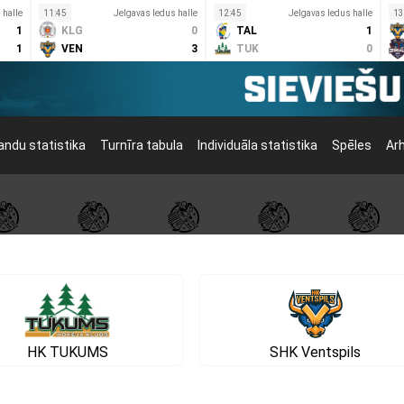
 halle
11:45
Jelgavas ledus halle
12:45
Jelgavas ledus halle
13
1
KLG
0
TAL
1
1
VEN
3
TUK
0
ndu statistika
Turnīra tabula
Individuāla statistika
Spēles
Ar
HK TUKUMS
SHK Ventspils