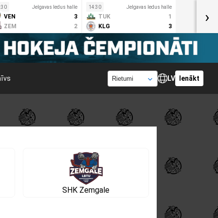
:30
Jelgavas ledus halle
14:30
Jelgavas ledus halle
›
VEN
3
TUK
1
ZEM
2
KLG
3
hīvs
LV
Ienākt
SHK Zemgale