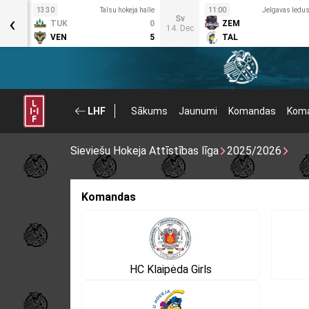
a halle
13:30
Talsu hokeja halle
11:00
Jelgavas ledus
‹
Sv
2
TUK
0
ZEM
14. Dec
2
VEN
5
TAL
LHF
Sākums
Jaunumi
Komandas
Koma
Sieviešu Hokeja Attīstības līga
2025/2026
Komandas
HC Klaipėda Girls