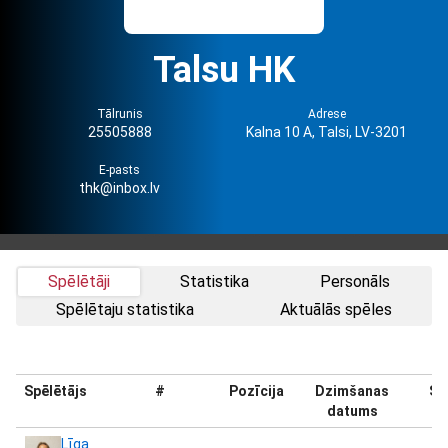
Talsu HK
Tālrunis
Adrese
25505888
Kalna 10 A, Talsi, LV-3201
E-pasts
thk@inbox.lv
Spēlētāji
Statistika
Personāls
Spēlētaju statistika
Aktuālās spēles
Spēlētājs
#
Pozīcija
Dzimšanas
Sv
datums
Līga