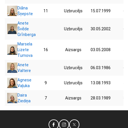
Diāna
11
Uzbrucējs
15.07.1999
68
Šņepste
Anete
Švēde
Uzbrucējs
30.05.2002
65
Grīnberga
Marsela
Lizete
16
Aizsargs
03.05.2008
57
Tumova
Anete
Uzbrucējs
06.03.1986
65
Valtere
Agnese
9
Uzbrucējs
13.08.1993
57
Vaļuka
Daira
7
Aizsargs
28.03.1989
82
Ziediņa