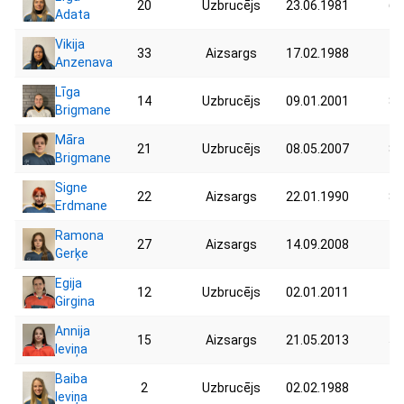
20
Uzbrucējs
23.06.1981
60
Adata
Vikija
33
Aizsargs
17.02.1988
78
Anzenava
Līga
14
Uzbrucējs
09.01.2001
80
Brigmane
Māra
21
Uzbrucējs
08.05.2007
83
Brigmane
Signe
22
Aizsargs
22.01.1990
85
Erdmane
Ramona
27
Aizsargs
14.09.2008
45
Gerķe
Egija
12
Uzbrucējs
02.01.2011
46
Girgina
Annija
15
Aizsargs
21.05.2013
51
Ieviņa
Baiba
2
Uzbrucējs
02.02.1988
46
Ieviņa