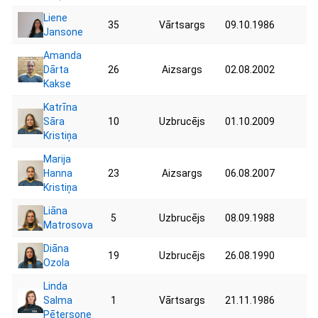
Liene
35
Vārtsargs
09.10.1986
70
Jansone
Amanda
Dārta
26
Aizsargs
02.08.2002
49
Kakse
Katrīna
Sāra
10
Uzbrucējs
01.10.2009
48
Kristiņa
Marija
Hanna
23
Aizsargs
06.08.2007
53
Kristiņa
Liāna
5
Uzbrucējs
08.09.1988
74
Matrosova
Diāna
19
Uzbrucējs
26.08.1990
55
Ozola
Linda
Salma
1
Vārtsargs
21.11.1986
75
Pētersone