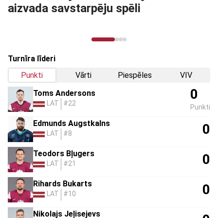
aizvada savstarpēju spēli
Turnīra līderi
Punkti
Vārti
Piespēles
VIV
0
Toms Andersons
LAT
#22
Punkti
Edmunds Augstkalns
0
LAT
#8
Teodors Bļugers
0
LAT
#21
Rihards Bukarts
0
LAT
#10
Nikolajs Jeļisejevs