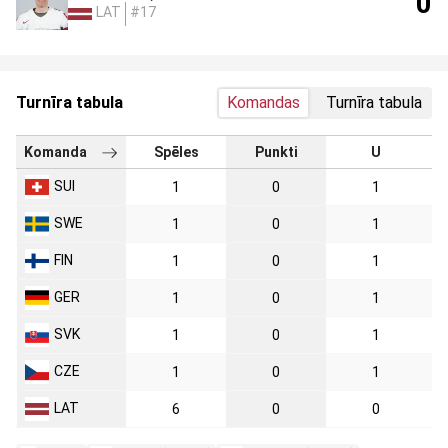
0
LAT
#17
Turnīra tabula
Komandas
Turnīra tabula
Komanda
Spēles
Punkti
U
SUI
1
0
1
SWE
1
0
1
FIN
1
0
1
GER
1
0
1
SVK
1
0
1
CZE
1
0
1
LAT
6
0
0