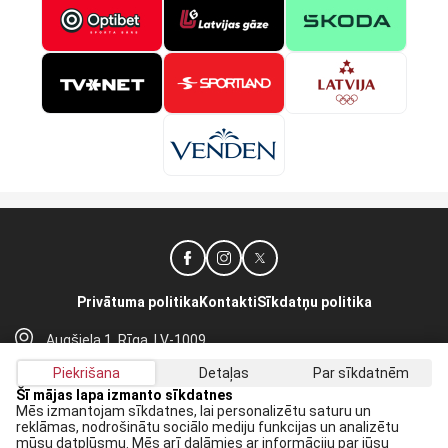
Privātuma politika
Kontakti
Sīkdatņu politika
Augšiela 1, Rīga, LV-1009
lhf@lhf.lv
Piekrišana
Detaļas
Par sīkdatnēm
+371 67565614
Šī mājas lapa izmanto sīkdatnes
Mēs izmantojam sīkdatnes, lai personalizētu saturu un
reklāmas, nodrošinātu sociālo mediju funkcijas un analizētu
Saņem jaunākās ziņas savā E-pastā:
mūsu datplūsmu. Mēs arī dalāmies ar informāciju par jūsu