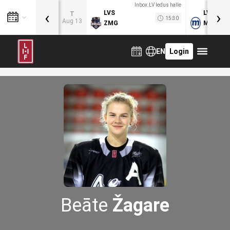
Inbox.LV ledus halle
‹
›
LVS
LVB
T
15:30
Aug 13
ZMG
MOG
EN
Login
Beāte
Žagare