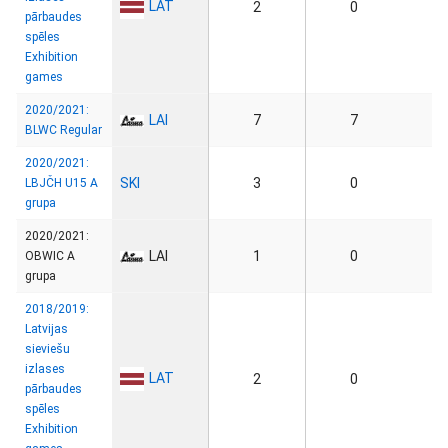
LAT
2
0
pārbaudes
spēles
Exhibition
games
2020/2021:
LAI
7
7
BLWC Regular
2020/2021:
SKI
3
0
LBJČH U15 A
grupa
2020/2021:
LAI
1
0
OBWIC A
grupa
2018/2019:
Latvijas
sieviešu
izlases
LAT
2
0
pārbaudes
spēles
Exhibition