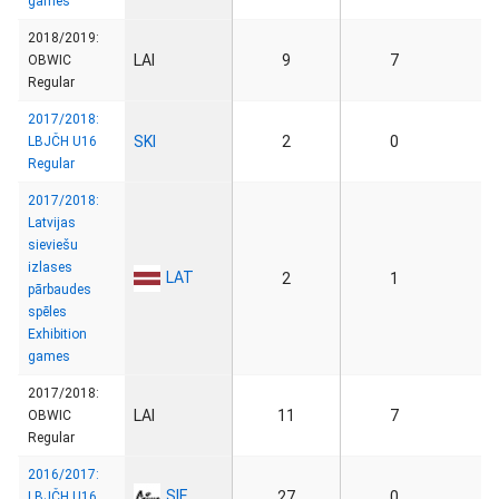
games
2018/2019:
LAI
9
7
OBWIC
Regular
2017/2018:
SKI
2
0
LBJČH U16
Regular
2017/2018:
Latvijas
sieviešu
izlases
LAT
2
1
pārbaudes
spēles
Exhibition
games
2017/2018:
LAI
11
7
OBWIC
Regular
2016/2017:
SIE
27
0
LBJČH U16