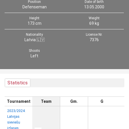
Position
Date of birth
Defenseman
13.05.2000
Height
Weight
173 cm
69 kg
Nationality
License Nr.
Latvia 🇱🇻
7376
Shoots
Left
Statistics
Tournament
Team
Gm.
G
2023/2024:
Latvijas
sieviešu
izlases