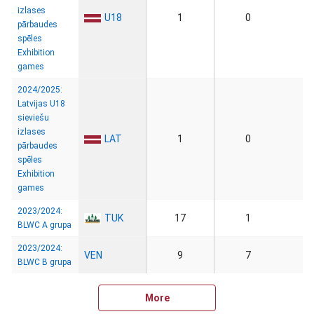
izlases
U18
1
0
pārbaudes
spēles
Exhibition
games
2024/2025:
Latvijas U18
sieviešu
izlases
LAT
1
0
pārbaudes
spēles
Exhibition
games
2023/2024:
TUK
17
1
BLWC A grupa
2023/2024:
VEN
9
7
BLWC B grupa
More