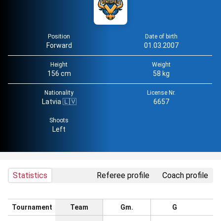
Position
Date of birth
Forward
01.03.2007
Height
Weight
156 cm
58 kg
Nationality
License Nr.
Latvia 🇱🇻
6657
Shoots
Left
Statistics
Referee profile
Coach profile
Tournament
Team
Gm.
G