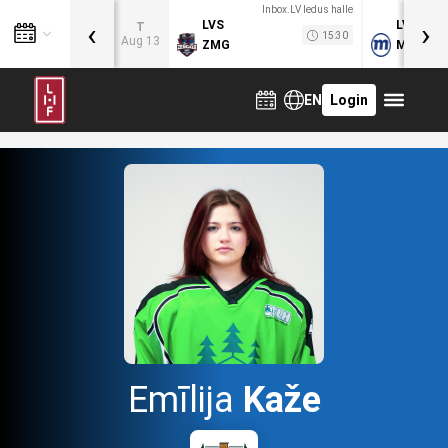
Inbox.LV ledus halle
‹
›
LVS
LVB
T
15:30
Aug 13
ZMG
MOG
EN
Login
Emīlija
Kaže