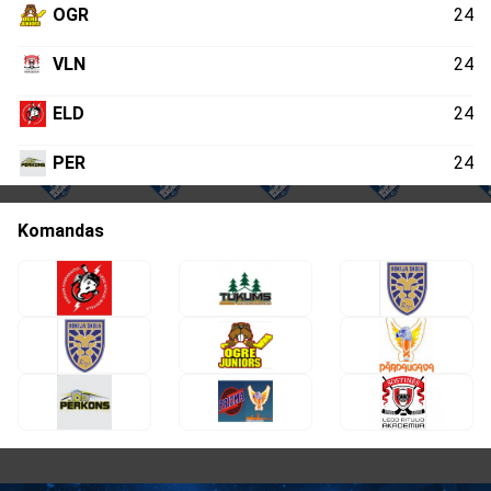
OGR
24
VLN
24
ELD
24
PER
24
Komandas