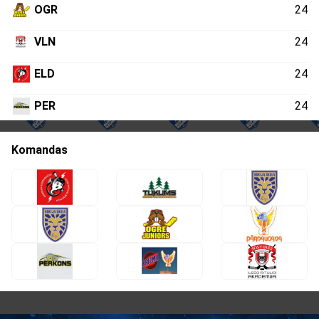
OGR
24
VLN
24
ELD
24
PER
24
Komandas