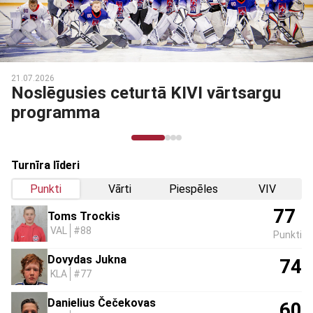
03.03.2026
rgu
Noslēdzies Talantu Izcilības
programmas otrais posms
Turnīra līderi
Punkti
Vārti
Piespēles
VIV
77
Toms Trockis
VAL
#88
Punkti
Dovydas Jukna
74
KLA
#77
Danielius Čečekovas
60