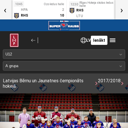
Rīgas Hokeja skolas ledus
10:45
Ozo ledus halle
1
12:30
‹
halle
›
Sv
HPA
2
RHS
15
3. Mai
RHS
10
LTU
1
LV
Ienākt
Latvijas Bērnu un Jaunatnes čempionāts
2017/2018
hokejā