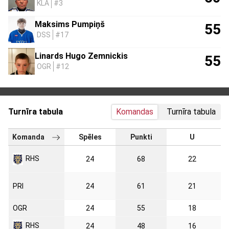
KLA
#3
Maksims Pumpiņš
55
DSS
#17
Linards Hugo Zemnickis
55
OGR
#12
Turnīra tabula
Komandas
Turnīra tabula
Komanda
Spēles
Punkti
U
RHS
24
68
22
PRI
24
61
21
OGR
24
55
18
RHS
24
48
16